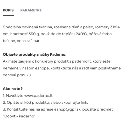
POPIS
PARAMETRE
Špeciálna bavlnená tkanina, zosilnené dlaň a palec, rozmery 31x14
cm, hmotnosť 330 g, použitie do teplôt +240°C, béžová farba,
balené, cena za 1 pár
Objavte produkty značky Paderno.
Ak máte záujem o konkrétny produkt z paderno.it, ktorý ešte
nemáme v našom eshope, kontaktujte nás a radi vám poskytneme
cenovú ponuku.
Ako na to?
1; Navštívte www.paderno.it
2; Opíšte si kód produktu, alebo skopírujte link.
3; Kontaktujte nás na adrese eshop@gpr.sk, použite predmet
"Dopyt - Paderno"