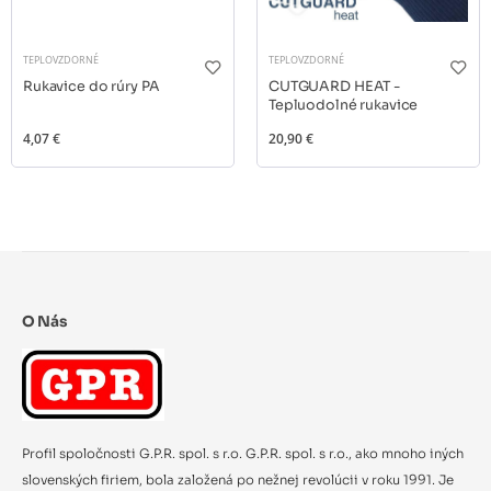
TEPLOVZDORNÉ
TEPLOVZDORNÉ
Rukavice do rúry PA
CUTGUARD HEAT -
Tepluodolné rukavice
4,07 €
20,90 €
O Nás
Profil spoločnosti G.P.R. spol. s r.o. G.P.R. spol. s r.o., ako mnoho iných
slovenských firiem, bola založená po nežnej revolúcii v roku 1991. Je