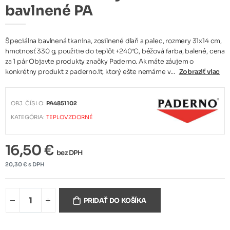
bavlnené PA
Špeciálna bavlnená tkanina, zosilnené dlaň a palec, rozmery 31x14 cm,
hmotnosť 330 g, použitie do teplôt +240°C, béžová farba, balené, cena
za 1 pár Objavte produkty značky Paderno. Ak máte záujem o
konkrétny produkt z paderno.it, ktorý ešte nemáme v...
Zobraziť viac
OBJ. ČÍSLO:
PA4851102
KATEGÓRIA:
TEPLOVZDORNÉ
16,50 €
bez DPH
20,30 € s DPH
PRIDAŤ DO KOŠÍKA