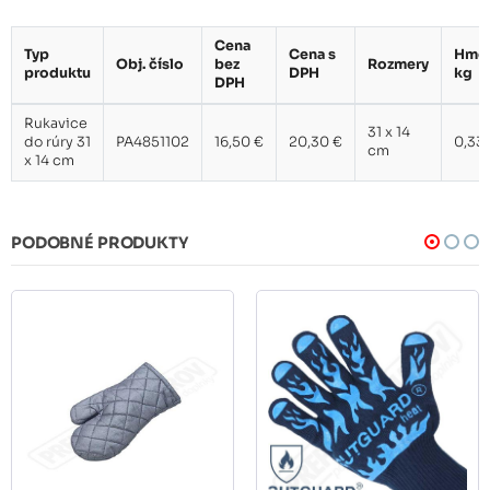
Cena
Typ
Cena s
Hmot
Obj. číslo
bez
Rozmery
produktu
DPH
kg
DPH
Rukavice
31 x 14
do rúry 31
PA4851102
16,50 €
20,30 €
0,33
cm
x 14 cm
PODOBNÉ PRODUKTY