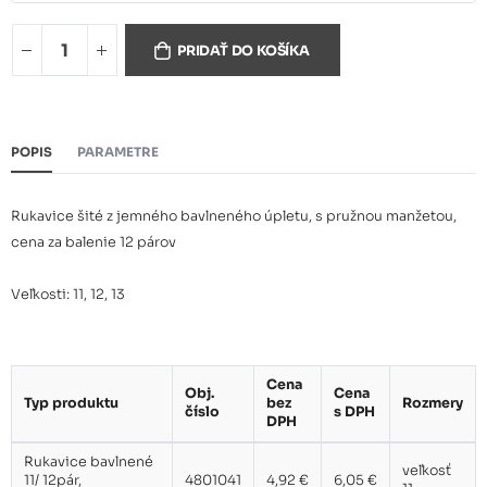
Rukavice bavlnené 12/ 12pár,
PRIDAŤ DO KOŠÍKA
4,92 €
0103000399120
Rukavice bavlnené 13/ 12pár,
4,92 €
POPIS
PARAMETRE
0103000399130
Rukavice šité z jemného bavlneného úpletu, s pružnou manžetou,
cena za balenie 12 párov
Veľkosti: 11, 12, 13
Cena
Obj.
Cena
Typ produktu
bez
Rozmery
číslo
s DPH
DPH
Rukavice bavlnené
veľkosť
11/ 12pár,
4801041
4,92 €
6,05 €