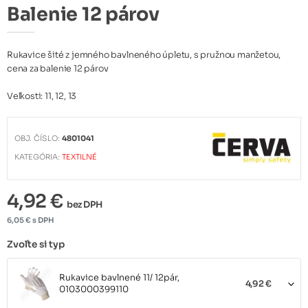
Balenie 12 párov
Rukavice šité z jemného bavlneného úpletu, s pružnou manžetou,
cena za balenie 12 párov
Veľkosti: 11, 12, 13
OBJ. ČÍSLO:
4801041
KATEGÓRIA:
TEXTILNÉ
4,92 €
bez DPH
6,05 € s DPH
Zvoľte si typ
Rukavice bavlnené 11/ 12pár,
4,92 €
0103000399110