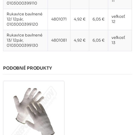
11
0103000399110
Rukavice bavlnené
veľkosť
12/ 12pár,
4801071
4,92 €
6,05 €
12
0103000399120
Rukavice bavlnené
veľkosť
13/ 12pár,
4801081
4,92 €
6,05 €
13
0103000399130
PODOBNÉ PRODUKTY