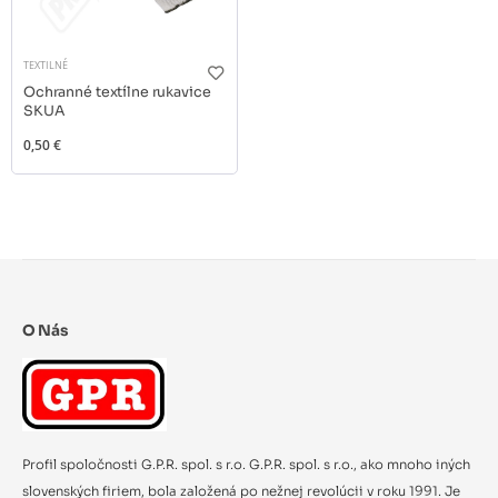
TEXTILNÉ
Ochranné textílne rukavice
SKUA
0,50 €
O Nás
Profil spoločnosti G.P.R. spol. s r.o. G.P.R. spol. s r.o., ako mnoho iných
slovenských firiem, bola založená po nežnej revolúcii v roku 1991. Je