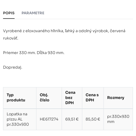
POPIS
PARAMETRE
Vyrobené z eloxovaného hliníka, ľahký a odolný výrobok, červená
rukoväť.
Priemer 330 mm. Dĺžka 930 mm.
Dopredaj.
Cena
Typ
Obj.
Cena s
bez
Rozmery
produktu
číslo
DPH
DPH
Lopatka na
pr.330x930
pizzu AL
HE617274
69,51 €
85,50 €
mm
pr.330x930