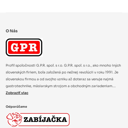
O Nás
Profil spoločnosti G.P.R. spol. s r.o. G.P.R. spol. s r.o., ako mnoho iných
slovenských firiem, bola založená po nežnej revolúcii v roku 1991. Je
slovenskou firmou a od svojho vzniku až doteraz sa venuje najmä
gastrotechnike, mäsiarskym strojom a obchodným zariadeniam....
Zobraziť viac
Odporúčame