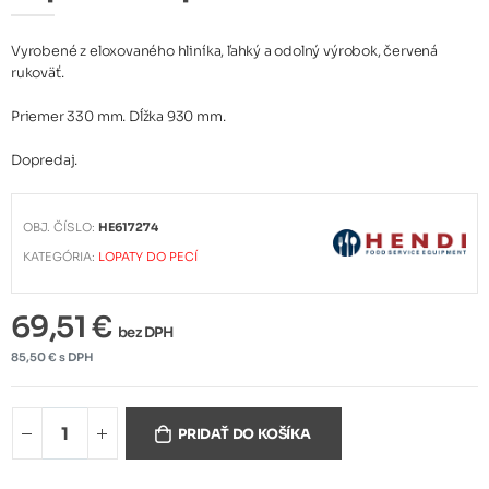
Vyrobené z eloxovaného hliníka, ľahký a odolný výrobok, červená
rukoväť.
Priemer 330 mm. Dĺžka 930 mm.
Dopredaj.
OBJ. ČÍSLO:
HE617274
KATEGÓRIA:
LOPATY DO PECÍ
69,51 €
bez DPH
85,50 € s DPH
PRIDAŤ DO KOŠÍKA