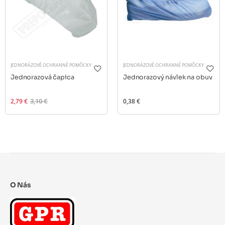
JEDNORÁZOVÉ OCHRANNÉ POMÔCKY
JEDNORÁZOVÉ OCHRANNÉ POMÔCKY
Jednorazová čapica
Jednorazový návlek na obuv
2,79 €
3,10 €
0,38 €
O Nás