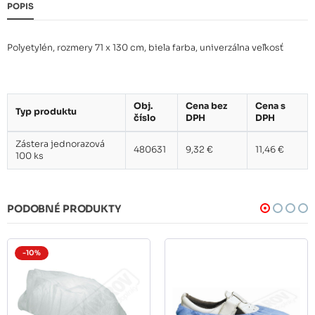
POPIS
Polyetylén, rozmery 71 x 130 cm, biela farba, univerzálna veľkosť
Obj.
Cena bez
Cena s
Typ produktu
číslo
DPH
DPH
Zástera jednorazová
480631
9,32 €
11,46 €
100 ks
PODOBNÉ PRODUKTY
-10%