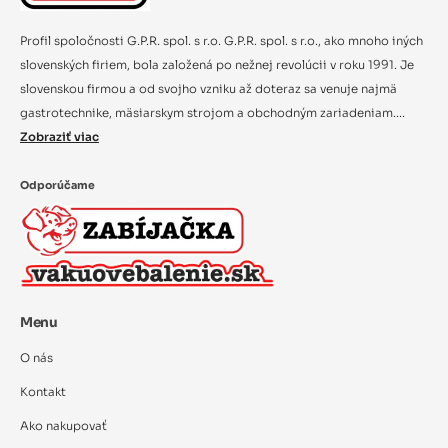
Profil spoločnosti G.P.R. spol. s r.o. G.P.R. spol. s r.o., ako mnoho iných
slovenských firiem, bola založená po nežnej revolúcii v roku 1991. Je
slovenskou firmou a od svojho vzniku až doteraz sa venuje najmä
gastrotechnike, mäsiarskym strojom a obchodným zariadeniam....
Zobraziť viac
Odporúčame
Menu
O nás
Kontakt
Ako nakupovať