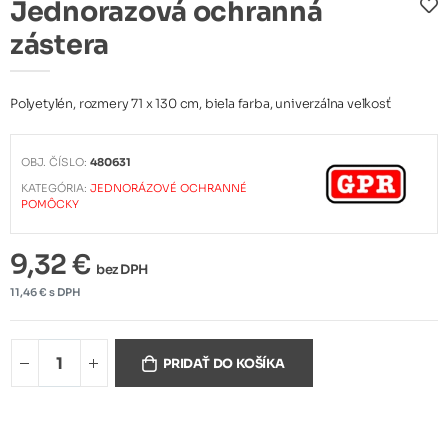
Jednorazová ochranná
zástera
Polyetylén, rozmery 71 x 130 cm, biela farba, univerzálna veľkosť
OBJ. ČÍSLO:
480631
KATEGÓRIA:
JEDNORÁZOVÉ OCHRANNÉ
POMÔCKY
9,32 €
bez DPH
11,46 € s DPH
PRIDAŤ DO KOŠÍKA