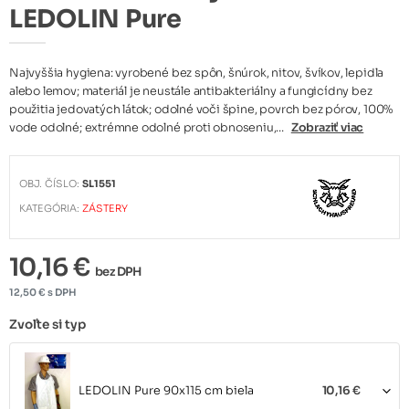
LEDOLIN Pure
Najvyššia hygiena: vyrobené bez spôn, šnúrok, nitov, švíkov, lepidla
alebo lemov; materiál je neustále antibakteriálny a fungicídny bez
použitia jedovatých látok; odolné voči špine, povrch bez pórov, 100%
vode odolné; extrémne odolné proti obnoseniu,...
Zobraziť viac
OBJ. ČÍSLO:
SL1551
KATEGÓRIA:
ZÁSTERY
10,16 €
bez DPH
12,50 € s DPH
Zvoľte si typ
LEDOLIN Pure 90x115 cm biela
10,16 €