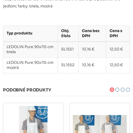
jedlom; farby: biela, modrá
Obj.
Cena bez
Cena s
Typ produktu
číslo
DPH
DPH
LEDOLIN Pure 90x115 cm
SL1551
10,16 €
12,50 €
biela
LEDOLIN Pure 90x115 cm
SL1552
10,16 €
12,50 €
modrá
PODOBNÉ PRODUKTY