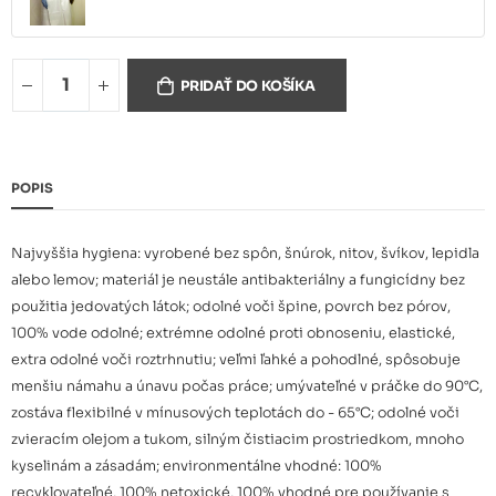
PRIDAŤ DO KOŠÍKA
LEDOLIN Pure 90x115 cm
10,16 €
modrá
POPIS
Najvyššia hygiena: vyrobené bez spôn, šnúrok, nitov, švíkov, lepidla
alebo lemov; materiál je neustále antibakteriálny a fungicídny bez
použitia jedovatých látok; odolné voči špine, povrch bez pórov,
100% vode odolné; extrémne odolné proti obnoseniu, elastické,
extra odolné voči roztrhnutiu; veľmi ľahké a pohodlné, spôsobuje
menšiu námahu a únavu počas práce; umývateľné v práčke do 90°C,
zostáva flexibilné v mínusových teplotách do - 65°C; odolné voči
zvieracím olejom a tukom, silným čistiacim prostriedkom, mnoho
kyselinám a zásadám; environmentálne vhodné: 100%
recyklovateľné, 100% netoxické, 100% vhodné pre používanie s