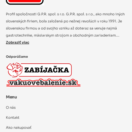
Profil spoločnosti G.P.R. spol. s r.o. G.P.R. spol. s r.o., ako mnoho iných
slovenských firiem, bola založená po nežnej revolúcii v roku 1991. Je
slovenskou firmou a od svojho vzniku až doteraz sa venuje najmä
gastrotechnike, mäsiarskym strojom a obchodným zariadeniam....
Zobraziť viac
Odporúčame
Menu
O nás
Kontakt
Ako nakupovať