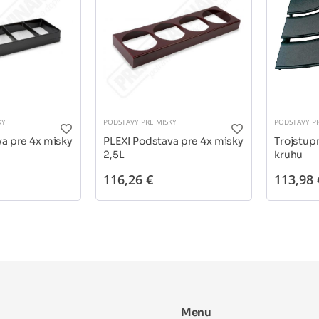
KY
PODSTAVY PRE MISKY
PODSTAVY PR
a pre 4x misky
PLEXI Podstava pre 4x misky
Trojstup
2,5L
kruhu
116,26 €
113,98 
Menu