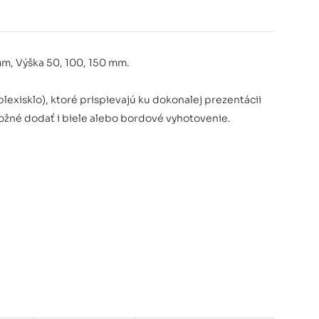
mm, Výška 50, 100, 150 mm.
plexisklo), ktoré prispievajú ku dokonalej prezentácii
možné dodať i biele alebo bordové vyhotovenie.