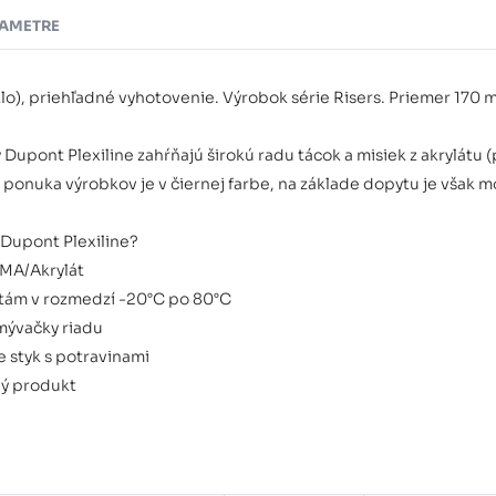
AMETRE
klo), priehľadné vyhotovenie. Výrobok série Risers. Priemer 170 
Dupont Plexiline zahŕňajú širokú radu tácok a misiek z akrylátu (
á ponuka výrobkov je v čiernej farbe, na základe dopytu je však 
 Dupont Plexiline?
MMA/Akrylát
tám v rozmedzí -20°C po 80°C
mývačky riadu
e styk s potravinami
ný produkt