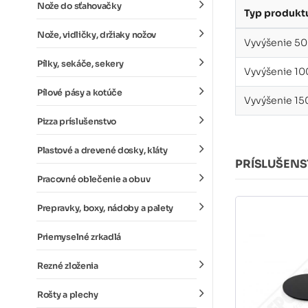
Nože do sťahovačky
Typ produkt
Nože, vidličky, držiaky nožov
Vyvýšenie 5
Pílky, sekáče, sekery
Vyvýšenie 1
Pílové pásy a kotúče
Vyvýšenie 1
Pizza príslušenstvo
Plastové a drevené dosky, kláty
PRÍSLUŠEN
Pracovné oblečenie a obuv
Prepravky, boxy, nádoby a palety
Priemyselné zrkadlá
Rezné zloženia
Rošty a plechy