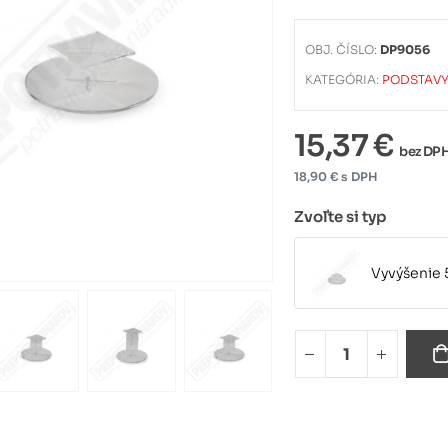
OBJ. ČÍSLO:
DP9056
KATEGÓRIA:
PODSTAVY
15,37 €
bez DP
18,90 € s DPH
Zvoľte si typ
Vyvýšenie
Vyvýšenie
Vyvýšenie