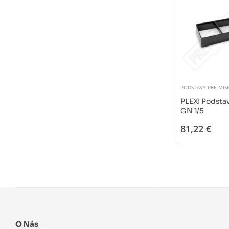
PODSTAVY PRE MIS
PLEXI Podstav
GN 1/5
81,22 €
O Nás