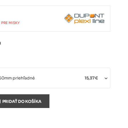
 PRE MISKY
H
 50mm priehľadné
15,37 €
 100mm priehľadné
16,91 €
PRIDAŤ DO KOŠÍKA
 150mm priehľadné
18,13 €