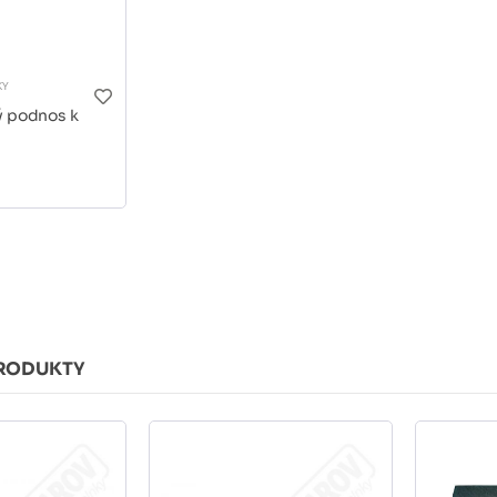
KY
ý podnos k
RODUKTY