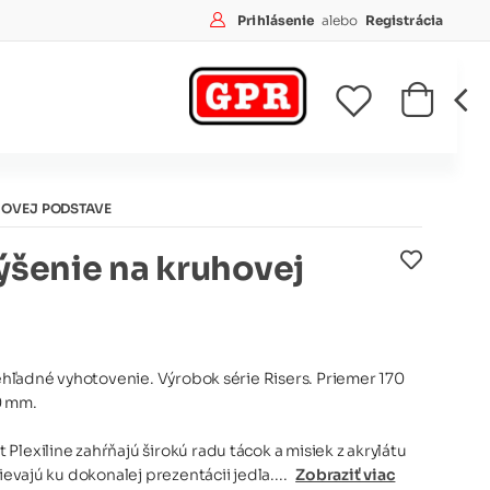
Prihlásenie
alebo
Registrácia
HOVEJ PODSTAVE
ýšenie na kruhovej
riehľadné vyhotovenie. Výrobok série Risers. Priemer 170
0 mm.
Plexiline zahŕňajú širokú radu tácok a misiek z akrylátu
pievajú ku dokonalej prezentácii jedla....
Zobraziť viac