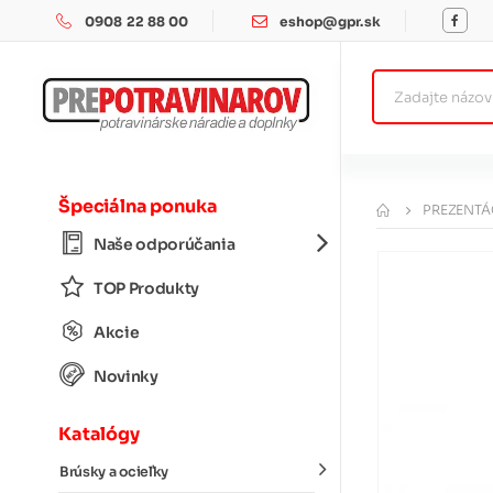
0908 22 88 00
eshop@gpr.sk
Špeciálna ponuka
PREZENTÁ
Naše odporúčania
TOP Produkty
Akcie
Novinky
Katalógy
Brúsky a ocieľky