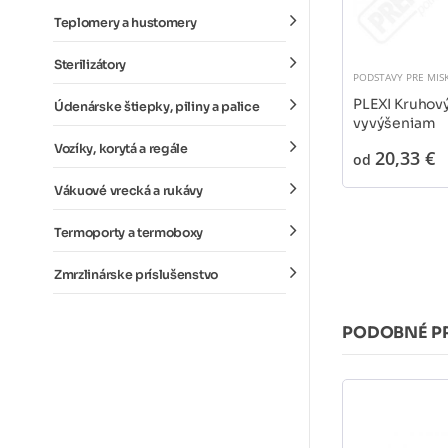
Teplomery a hustomery
Sterilizátory
PODSTAVY PRE MIS
PLEXI Kruhov
Údenárske štiepky, piliny a palice
vyvýšeniam
Vozíky, korytá a regále
20,33 €
od
Vákuové vrecká a rukávy
Termoporty a termoboxy
Zmrzlinárske príslušenstvo
PODOBNÉ P