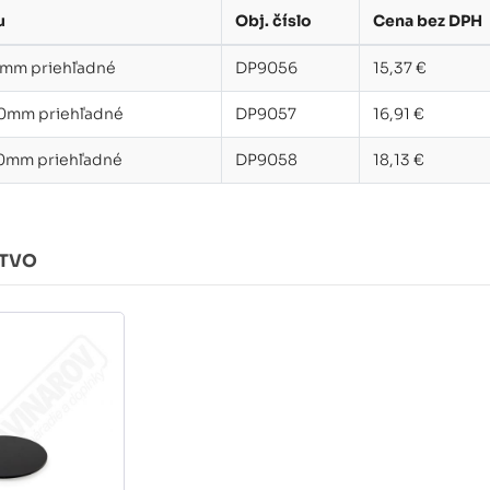
u
Obj. číslo
Cena bez DPH
0mm priehľadné
DP9056
15,37 €
00mm priehľadné
DP9057
16,91 €
50mm priehľadné
DP9058
18,13 €
STVO