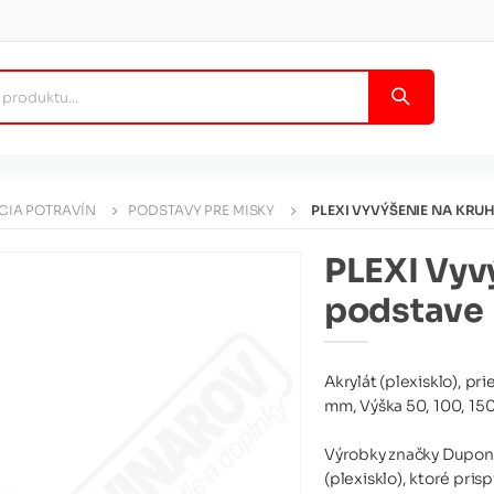
CIA POTRAVÍN
PODSTAVY PRE MISKY
PLEXI VYVÝŠENIE NA KRU
PLEXI Vyv
podstave
Akrylát (plexisklo), p
mm, Výška 50, 100, 15
Výrobky značky Dupont 
(plexisklo), ktoré pris