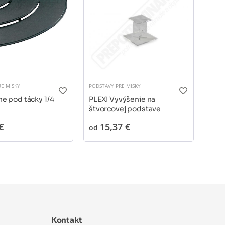
E MISKY
PODSTAVY PRE MISKY
PODST
ne pod tácky 1/4
PLEXI Vyvýšenie na
PLEX
štvorcovej podstave
vyv
€
15,37 €
2
od
od
Kontakt