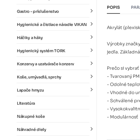
POPIS
PAR
Gastro - príslušenstvo
Hygienické a čistiace náradie VIKAN
Akrylát (plexis
Háčiky a háky
Výrobky značky 
Hygienický systém TORK
jedla. Základn
Konzervy a uzatvárače konzerv
Prečo si vybrať
- Tvarovaný P
Koše, umývadlá, sprchy
- Odolné teplo
Lapače hmyzu
- Vhodné do u
- Schválené pr
Literatúra
- Vysokokvalit
Nákupné koše
- Modulárnosť
Náhradné diely