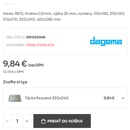
Nerez 18/10, hrúbka 0,8 mm, výška 25 mm, rozmery: 210x160, 310x150,
310x210, 350x240, 420x280 mm
OBJ. ČÍSLO:
DG1520048
KATEGÓRIA:
SÉRIA STAINLESS
9,84 €
bez DPH
12,10 € s DPH
Zvoľte si typ
Tácka lisovaná 350x240
9,84 €
Tácka lisovaná 420x280
11,79 €
PRIDAŤ DO KOŠÍKA