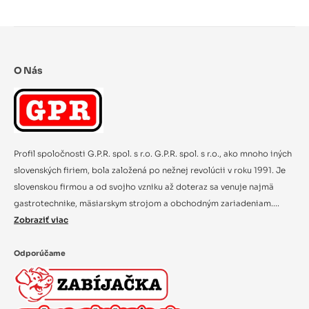
O Nás
Profil spoločnosti G.P.R. spol. s r.o. G.P.R. spol. s r.o., ako mnoho iných
slovenských firiem, bola založená po nežnej revolúcii v roku 1991. Je
slovenskou firmou a od svojho vzniku až doteraz sa venuje najmä
gastrotechnike, mäsiarskym strojom a obchodným zariadeniam....
Zobraziť viac
Odporúčame