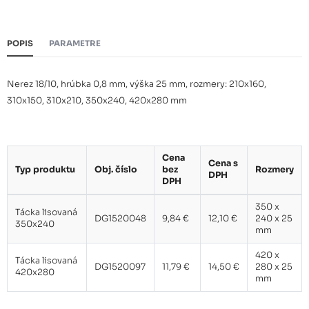
POPIS
PARAMETRE
Nerez 18/10, hrúbka 0,8 mm, výška 25 mm, rozmery: 210x160,
310x150, 310x210, 350x240, 420x280 mm
Cena
Cena s
Typ produktu
Obj. číslo
bez
Rozmery
DPH
DPH
350 x
Tácka lisovaná
DG1520048
9,84 €
12,10 €
240 x 25
350x240
mm
420 x
Tácka lisovaná
DG1520097
11,79 €
14,50 €
280 x 25
420x280
mm