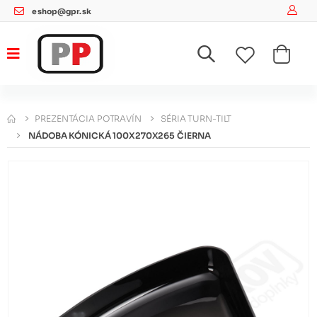
eshop@gpr.sk
PREZENTÁCIA POTRAVÍN
SÉRIA TURN-TILT
NÁDOBA KÓNICKÁ 100X270X265 ČIERNA