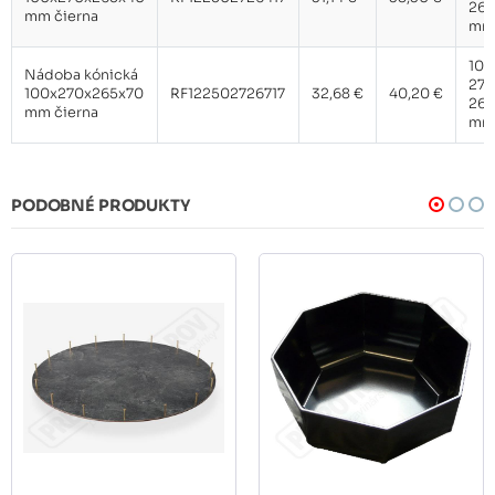
265
mm čierna
mm
100
Nádoba kónická
270
100x270x265x70
RF122502726717
32,68 €
40,20 €
265
mm čierna
mm
PODOBNÉ PRODUKTY