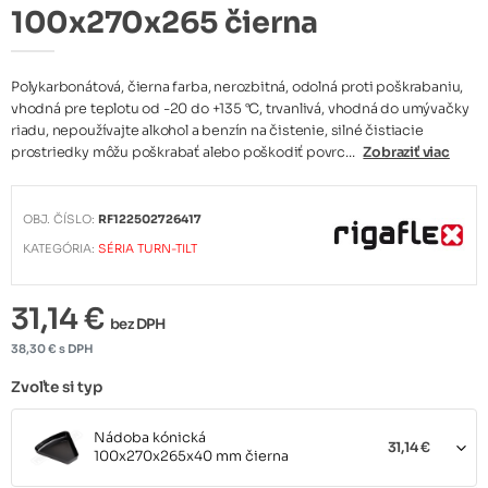
100x270x265 čierna
Polykarbonátová, čierna farba, nerozbitná, odolná proti poškrabaniu,
vhodná pre teplotu od -20 do +135 °C, trvanlivá, vhodná do umývačky
riadu, nepoužívajte alkohol a benzín na čistenie, silné čistiacie
prostriedky môžu poškrabať alebo poškodiť povrc...
Zobraziť viac
OBJ. ČÍSLO:
RF122502726417
KATEGÓRIA:
SÉRIA TURN-TILT
31,14 €
bez DPH
38,30 € s DPH
Zvoľte si typ
Nádoba kónická
31,14 €
100x270x265x40 mm čierna