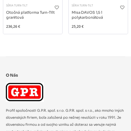
SÉRIA TURN-TILT
SÉRIA TURN-TILT
Otočná platforma Turn-Tilt
Misa DAVOS 1,5 l
granitová
polykarbonátová
236,26 €
25,20 €
O Nás
Profil spoločnosti G.P.R. spol. s r.o. G.P.R. spol. s r.o., ako mnoho iných
slovenských firiem, bola založená po nežnej revolúcii v roku 1991. Je
slovenskou firmou a od svojho vzniku až doteraz sa venuje najmä