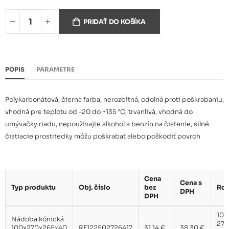
Nádoba kónická
32,68 €
PRIDAŤ DO KOŠÍKA
100x270x265x70 mm čierna
POPIS
PARAMETRE
Polykarbonátová, čierna farba, nerozbitná, odolná proti poškrabaniu,
vhodná pre teplotu od -20 do +135 °C, trvanlivá, vhodná do
umývačky riadu, nepoužívajte alkohol a benzín na čistenie, silné
čistiacie prostriedky môžu poškrabať alebo poškodiť povrch
Cena
Cena s
Typ produktu
Obj. číslo
bez
Roz
DPH
DPH
100
Nádoba kónická
270
100x270x265x40
RF122502726417
31,14 €
38,30 €