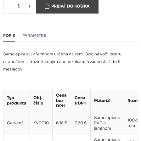
Modrá
6,18 €
PRIDAŤ DO KOŠÍKA
Zelená
6,18 €
POPIS
PARAMETRE
Samolepka s UV laminom určená na zem. Odolná voči oderu,
saponátom a dezinfekčným chemikáliám. Trvácnosť až do 6
mesiacov.
Cena
Typ
Obj.
Cena
bez
Materiál
Rozme
produktu
číslo
s DPH
DPH
Samolepiace
100x1
Červená
KV0010
6,18 €
7,60 €
PVC s
mm
laminom
Samolepiace