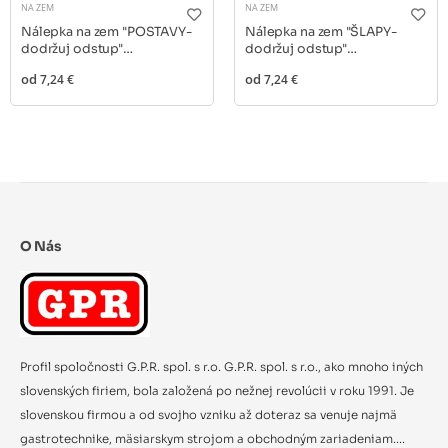
NA ZEM
NA ZEM
Nálepka na zem "POSTAVY-
Nálepka na zem "ŠLAPY-
dodržuj odstup"
dodržuj odstup"
priem.300mm
priem.300mm
od
7,24 €
od
7,24 €
O Nás
Profil spoločnosti G.P.R. spol. s r.o. G.P.R. spol. s r.o., ako mnoho iných
slovenských firiem, bola založená po nežnej revolúcii v roku 1991. Je
slovenskou firmou a od svojho vzniku až doteraz sa venuje najmä
gastrotechnike, mäsiarskym strojom a obchodným zariadeniam....