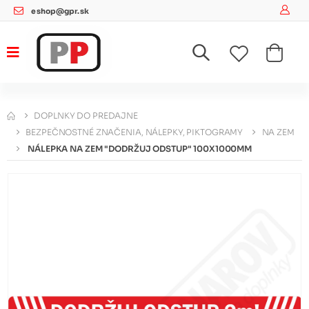
eshop@gpr.sk
DOPLNKY DO PREDAJNE
BEZPEČNOSTNÉ ZNAČENIA, NÁLEPKY, PIKTOGRAMY
NA ZEM
NÁLEPKA NA ZEM "DODRŽUJ ODSTUP" 100X1000MM