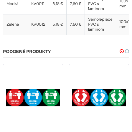
100x1
Modrá
KV0011
6,18 €
7,60 €
PVC s
mm
laminom
Samolepiace
100x1
Zelená
KV0012
6,18 €
7,60 €
PVC s
mm
laminom
PODOBNÉ PRODUKTY