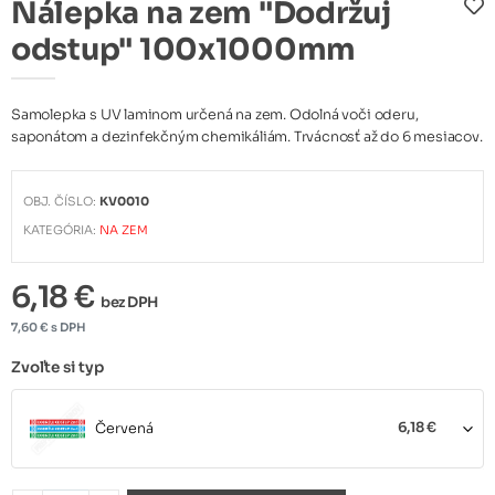
Nálepka na zem "Dodržuj
odstup" 100x1000mm
Samolepka s UV laminom určená na zem. Odolná voči oderu,
saponátom a dezinfekčným chemikáliám. Trvácnosť až do 6 mesiacov.
OBJ. ČÍSLO:
KV0010
KATEGÓRIA:
NA ZEM
6,18 €
bez DPH
7,60 € s DPH
Zvoľte si typ
Červená
6,18 €