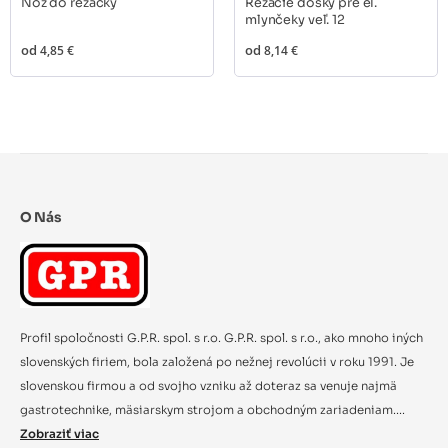
Nôž do rezačky
Rezacie dosky pre el.
mlynčeky veľ. 12
od
4,85 €
od
8,14 €
O Nás
Profil spoločnosti G.P.R. spol. s r.o. G.P.R. spol. s r.o., ako mnoho iných
slovenských firiem, bola založená po nežnej revolúcii v roku 1991. Je
slovenskou firmou a od svojho vzniku až doteraz sa venuje najmä
gastrotechnike, mäsiarskym strojom a obchodným zariadeniam....
Zobraziť viac