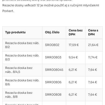
Rezacia doska bez náb. 8/10
6,21 €
Rezacie dosky veľkosti 12 je možné použiť aj s ručnými mlynčekmi
Porkert.
Rezacia doska bez náb. 8/12
6,21 €
Cena bez
Cena s
Typ produktu
Obj. číslo
DPH
DPH
Rezacia doska bez náb.
SR00802
17,59 €
21,64 €
8/2
Rezacia doska bez náb.
SRR00803
9,54 €
11,74 €
8/3
Rezacia doska bez
SRR008045
6,21 €
7,64 €
náb.. 8/4,5
Rezacia doska bez náb.
SRR00806
6,21 €
7,64 €
8/6
Rezacia doska bez
SRR00808
6,21 €
7,64 €
náb.. 8/8