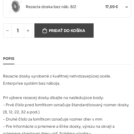
Rezacia doska bez náb. 8/2
17,59 €
Rezacia doska bez náb. 8/3
9,54 €
PRIDAŤ DO KOŠÍKA
Rezacia doska bez náb.. 8/4,5
6,21 €
POPIS
Rezacie dosky vyrobené z kvalitnej nehrdzavejúcej ocele.
Rezacia doska bez náb. 8/6
6,21 €
Enterprise systém bez náboja.
Pri výbere rezacej dosky dbajte na nasledujúce body:
- Prvé číslo pred lomítkom označuje štandardizovaný rozmer dosky
Rezacia doska bez náb.. 8/8
6,21 €
(8, 12, 22, 32 a pod.)
- Druhé číslo za lomítkom označuje rozmer dier v mm
- Pre informácie o priemere a šírke dosky, výrezu na okraji a
priemere stredovej diery viď. Schéma výrobku.