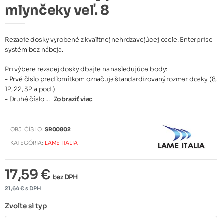
mlynčeky veľ. 8
Rezacie dosky vyrobené z kvalitnej nehrdzavejúcej ocele. Enterprise
systém bez náboja.
Pri výbere rezacej dosky dbajte na nasledujúce body:
- Prvé číslo pred lomítkom označuje štandardizovaný rozmer dosky (8,
12, 22, 32 a pod.)
- Druhé číslo ...
Zobraziť viac
OBJ. ČÍSLO:
SR00802
KATEGÓRIA:
LAME ITALIA
17,59 €
bez DPH
21,64 € s DPH
Zvoľte si typ