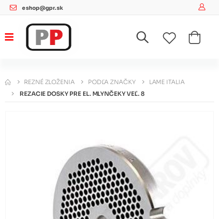
eshop@gpr.sk
REZNÉ ZLOŽENIA
PODĽA ZNAČKY
LAME ITALIA
REZACIE DOSKY PRE EL. MLYNČEKY VEĽ. 8