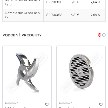
Rezacia doska bez náb.
SRR00810
6,21 €
7,64 €
8/10
Rezacia doska bez náb.
SRR00812
6,21 €
7,64 €
8/12
PODOBNÉ PRODUKTY
LAME ITALIA
LAME ITALIA