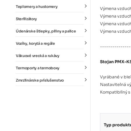
Teplomery a hustomery
Výmena vzduchu
Výmena vzduchu
Sterilizátory
Výmena vzduchu
Výmena vzduchu
Údenárske štiepky, piliny a palice
Vozíky, korytá a regále
---------------
Vákuové vrecká a rukávy
Stojan PMX-K
Termoporty a termoboxy
Vyrábané v bie
Zmrzlinárske príslušenstvo
Nastavitelná vý
Kompatibilný s
Typ produkt