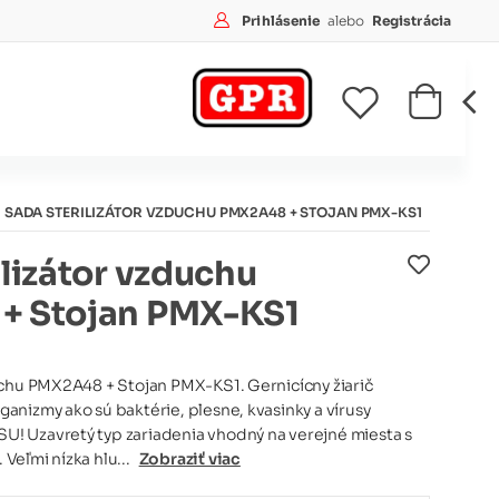
Prihlásenie
alebo
Registrácia
SADA STERILIZÁTOR VZDUCHU PMX2A48 + STOJAN PMX-KS1
lizátor vzduchu
+ Stojan PMX-KS1
uchu PMX2A48 + Stojan PMX-KS1. Gernicícny žiarič
nizmy ako sú baktérie, plesne, kvasinky a vírusy
 Uzavretý typ zariadenia vhodný na verejné miesta s
Veľmi nízka hlu...
Zobraziť viac