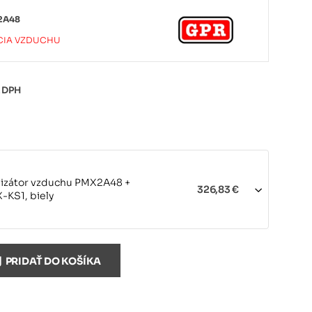
2A48
CIA VZDUCHU
z DPH
lizátor vzduchu PMX2A48 +
326,83 €
-KS1, biely
lizátor vzduchu PMX2A48 +
PRIDAŤ DO KOŠÍKA
326,83 €
-KS1, čierny