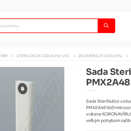
TORY
STERILIZÁCIA VZDUCHU UVC
DEZINFEKCIA VZDUCHU
Sada Steri
PMX2A48 
Sada Sterilizátor vzd
PMX2A48 Ničí mikroorga
vrátane KORONAVÍRUSU!
veľkým pohybom osôb. 