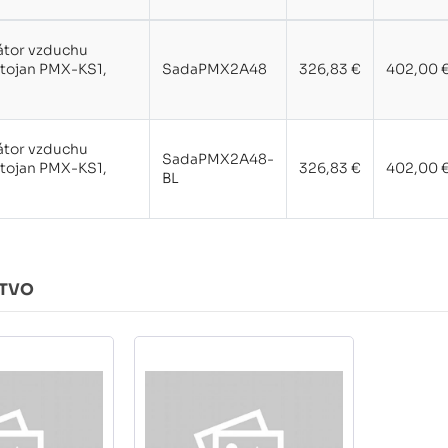
zátor vzduchu
tojan PMX-KS1,
SadaPMX2A48
326,83 €
402,00 
zátor vzduchu
SadaPMX2A48-
tojan PMX-KS1,
326,83 €
402,00 
BL
STVO