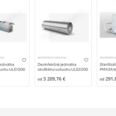
CHU
DEZINFEKCIA VZDUCHU
DEZINFEKCI
jednotka
Dezinfekčná jednotka
Sterilizá
duchu ULE1000
okolitého vzduchu ULE2000
PMX2A4
3 209,76 €
291,
od
od