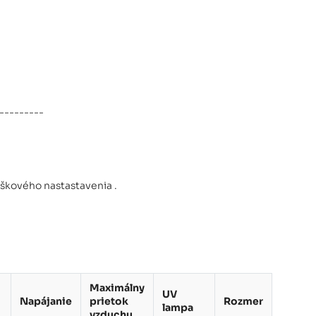
---------
ýškového nastastavenia .
Maximálny
UV
Napájanie
prietok
Rozmer
lampa
vzduchu