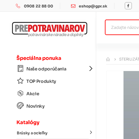
0908 22 88 00
eshop@gpr.sk
Špeciálna ponuka
STERILIZÁ
Naše odporúčania
TOP Produkty
Akcie
Novinky
Katalógy
Brúsky a ocieľky