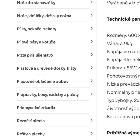
Vyrábané v bie
Nože do sťahovačky
Nože, vidličky, držiaky nožov
Technické par
Pílky, sekáče, sekery
Rozmery: 600 
Pílové pásy a kotúče
Váha: 3.9kg
Napájacie napä
Pizza príslušenstvo
Napájací konek
Príkon: < 55W 
Plastové a drevené dosky, kláty
Pohotovostný r
Pracovné oblečenie a obuv
Nízka prevádzk
Nominálny pri
Prepravky, boxy, nádoby a palety
Typ výbojky: 2
Priemyselné zrkadlá
Životnosť výbo
Bezozónová pr
Rezné zloženia
Približná výme
Rošty a plechy