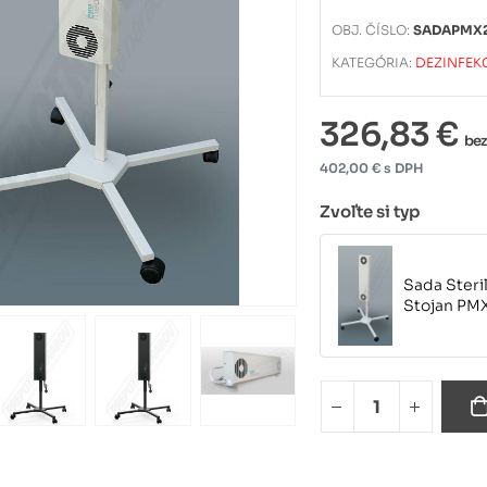
OBJ. ČÍSLO:
SADAPMX
KATEGÓRIA:
DEZINFEK
326,83 €
be
402,00 € s DPH
Zvoľte si typ
Sada Steri
Stojan PMX
Sada Steri
Stojan PMX