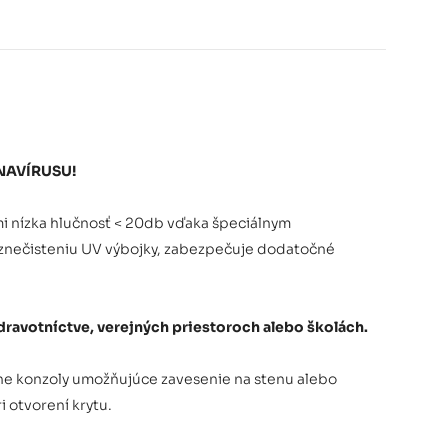
ONAVÍRUSU!
i nízka hlučnosť < 20db vďaka špeciálnym
e znečisteniu UV výbojky, zabezpečuje dodatočné
ravotníctve, verejných priestoroch alebo školách.
álne konzoly umožňujúce zavesenie na stenu alebo
 otvorení krytu.