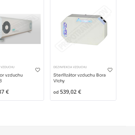
-9
A VZDUCHU
DEZINFEKCIA VZDUCHU
DEZIN
tor vzduchu
Sterilizátor vzduchu Bora
Ster
8
Vichy
100
87 €
539,02 €
839
od