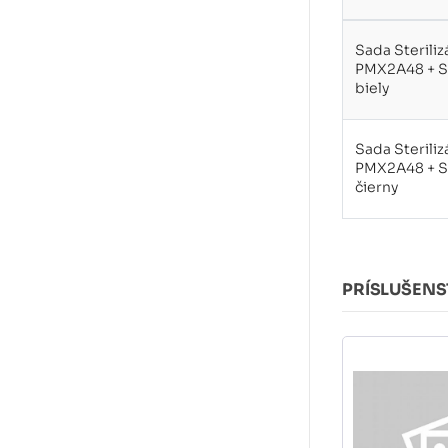
Sada Sterili
PMX2A48 + S
biely
Sada Sterili
PMX2A48 + S
čierny
PRÍSLUŠEN