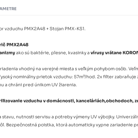
AMETRE
tor vzduchu PMX2A48 + Stojan PMX-KS1.
arič PMX2A48
ganizmy
ako sú baktérie, plesne, kvasinky a
vírusy vrátane KOR
ariadenia vhodný na verejné miesta s veľkým pohybom osôb. Veľm
Vysoký nominálny prietok vzduchu: 57m³/hod. 2x filter zabraňuj
hu a chráni pred únikom UV žiarenia.
ilizovanie vzduchu v domácnosti, kanceláriách,obchodoch, zd
ia stavu, nutnosti servisu a potreby výmeny UV výbojky. Univerz
ôl. Bezpečnostná poistka, ktorá automaticky vypne zariadenie pri