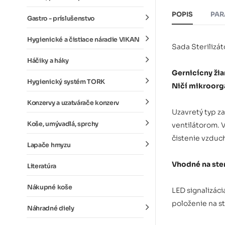
POPIS
PAR
Gastro - príslušenstvo
Hygienické a čistiace náradie VIKAN
Sada Sterilizá
Háčiky a háky
Gernicícny ži
Hygienický systém TORK
Ničí mikroor
Konzervy a uzatvárače konzerv
Uzavretý typ z
Koše, umývadlá, sprchy
ventilátorom. 
čistenie vzduc
Lapače hmyzu
Vhodné na ster
Literatúra
Nákupné koše
LED signalizác
položenie na st
Náhradné diely