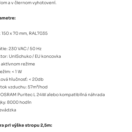
lom a v čiernom vyhotovení.
ametre:
x 150 x 70 mm, RAL7035
tie: 230 VAC / 50 Hz
tor: UniSchuko / EU koncovka
v aktívnom režime
ežim: < 1 W
ová hlučnosť: < 20db
etok vzduchu: 57m³/hod
x OSRAM Puritec L 24W alebo kompatibilná náhrada
jky: 8000 hodín
evádzka
ra pri výške stropu 2,5m: