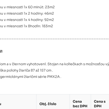
 v miesnosti 1x 60 minút: 23m2
 v miesnosti 1x 2 hodiny: 46m2
 v miesnosti 1x 4 hodiny: 92m2
 v miesnosti 1x 8hodín: 183m2
----------------------------------------------------------------
S1
lom a v čiernom vyhotovení. Stojan na koliečkach s možnosťou v
ška polohy žiariča 87 až 157 cm .
 germicídnymi žiaričmi série PMX2A .
Cena
Cena s
u
Obj. číslo
bez DPH
DPH