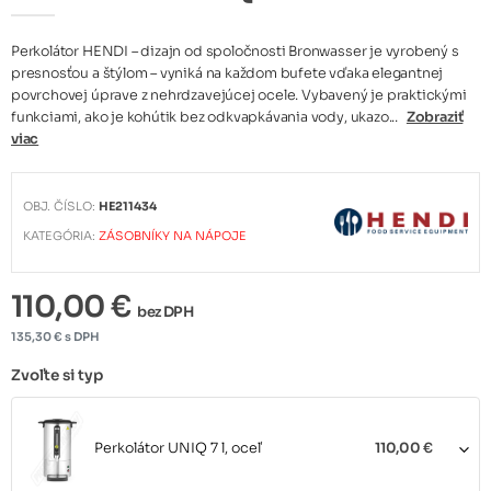
Perkolátor HENDI – dizajn od spoločnosti Bronwasser je vyrobený s
presnosťou a štýlom – vyniká na každom bufete vďaka elegantnej
povrchovej úprave z nehrdzavejúcej ocele. Vybavený je praktickými
funkciami, ako je kohútik bez odkvapkávania vody, ukazo...
Zobraziť
viac
OBJ. ČÍSLO:
HE211434
KATEGÓRIA:
ZÁSOBNÍKY NA NÁPOJE
110,00 €
bez DPH
135,30 € s DPH
Zvoľte si typ
Perkolátor UNIQ 7 l, oceľ
110,00 €