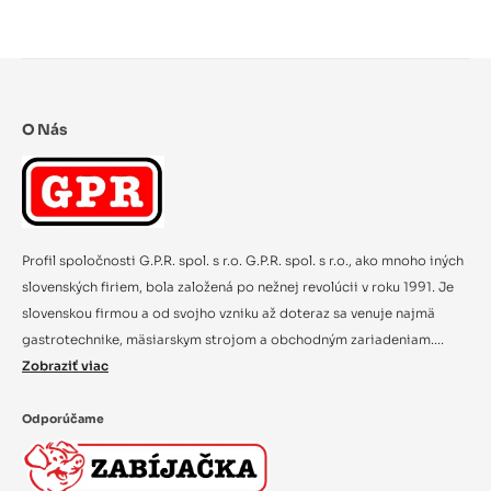
O Nás
Profil spoločnosti G.P.R. spol. s r.o. G.P.R. spol. s r.o., ako mnoho iných
slovenských firiem, bola založená po nežnej revolúcii v roku 1991. Je
slovenskou firmou a od svojho vzniku až doteraz sa venuje najmä
gastrotechnike, mäsiarskym strojom a obchodným zariadeniam....
Zobraziť viac
Odporúčame