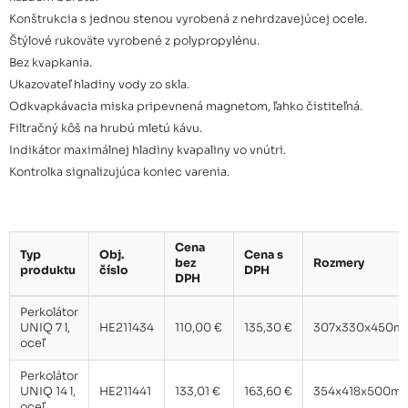
Konštrukcia s jednou stenou vyrobená z nehrdzavejúcej ocele.
Štýlové rukoväte vyrobené z polypropylénu.
Perkolátor UNIQ 14 l, svetlosivý
157,97 €
Bez kvapkania.
Ukazovateľ hladiny vody zo skla.
Odkvapkávacia miska pripevnená magnetom, ľahko čistiteľná.
Filtračný kôš na hrubú mletú kávu.
Perkolátor UNIQ 7 l, taupe
135,04 €
Indikátor maximálnej hladiny kvapaliny vo vnútri.
Kontrolka signalizujúca koniec varenia.
Perkolátor UNIQ 14 l, taupe
157,97 €
Cena
Typ
Obj.
Cena s
bez
Rozmery
produktu
číslo
DPH
DPH
Perkolátor
UNIQ 7 l,
HE211434
110,00 €
135,30 €
307x330x450m
oceľ
Perkolátor
UNIQ 14 l,
HE211441
133,01 €
163,60 €
354x418x500m
oceľ