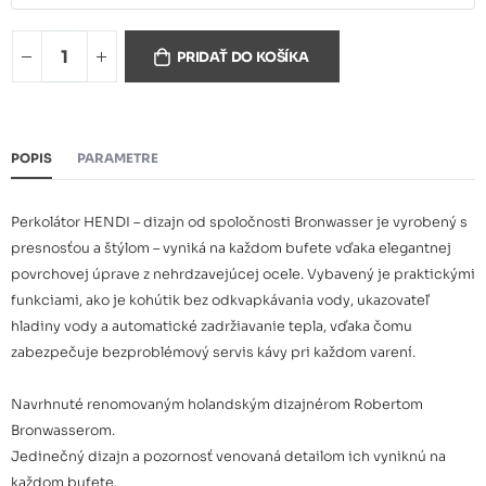
PRIDAŤ DO KOŠÍKA
Perkolátor UNIQ 14 l, oceľ
133,01 €
POPIS
PARAMETRE
Perkolátor UNIQ 7 l, čierny
110,00 €
Perkolátor HENDI – dizajn od spoločnosti Bronwasser je vyrobený s
presnosťou a štýlom – vyniká na každom bufete vďaka elegantnej
povrchovej úprave z nehrdzavejúcej ocele. Vybavený je praktickými
funkciami, ako je kohútik bez odkvapkávania vody, ukazovateľ
Perkolátor UNIQ 14 l, čierny
157,97 €
hladiny vody a automatické zadržiavanie tepla, vďaka čomu
zabezpečuje bezproblémový servis kávy pri každom varení.
Navrhnuté renomovaným holandským dizajnérom Robertom
Perkolátor UNIQ 7 l, svetlisivý
135,04 €
Bronwasserom.
Jedinečný dizajn a pozornosť venovaná detailom ich vyniknú na
každom bufete.