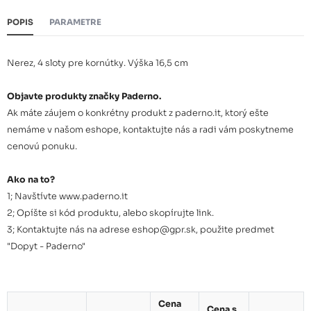
POPIS
PARAMETRE
Nerez, 4 sloty pre kornútky. Výška 16,5 cm
Objavte produkty značky Paderno.
Ak máte záujem o konkrétny produkt z paderno.it, ktorý ešte
nemáme v našom eshope, kontaktujte nás a radi vám poskytneme
cenovú ponuku.
Ako na to?
1; Navštívte www.paderno.it
2; Opíšte si kód produktu, alebo skopírujte link.
3; Kontaktujte nás na adrese eshop@gpr.sk, použite predmet
"Dopyt - Paderno"
Cena
Cena s