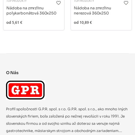
TOP PRODUKTY
TOP PRODUKTY
Nádoba na zmrzlinu
Nádoba na zmrzlinu
polykarbonátová 360x250
nerezová 360x250
od
5,61 €
od
10,89 €
O Nás
Profil spoločnosti G.P.R. spol. s r.o. G.P.R. spol. s r.o., ako mnoho iných
slovenských firiem, bola založená po nežnej revolúcii v roku 1991. Je
slovenskou firmou a od svojho vzniku až doteraz sa venuje najmä
gastrotechnike, mäsiarskym strojom a obchodným zariadeniam....