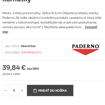
Nerez, 4 sloty pre kornútky. Výška 16,5 cm Objavte produkty značky
Paderno. Ak máte záujem o konkrétny produkt z paderno.it, ktorý ešte
nemáme v našom eshope, kontaktujte nás a radi vám poskytneme
cenovú ponuku. Ako na to? 1; Navštívte www.paderno.it...
Zobraziť
viac
OBJ. ČÍSLO:
PA4147204
KATEGÓRIA:
TOP PRODUKTY
39,84 €
bez DPH
49,00 € s DPH
PRIDAŤ DO KOŠÍKA