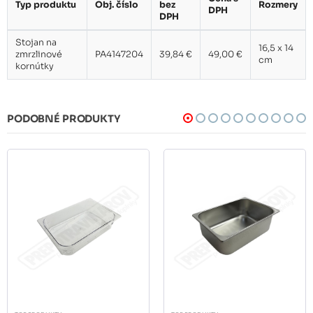
Typ produktu
Obj. číslo
bez
Rozmery
DPH
DPH
Stojan na
16,5 x 14
zmrzlinové
PA4147204
39,84 €
49,00 €
cm
kornútky
PODOBNÉ PRODUKTY