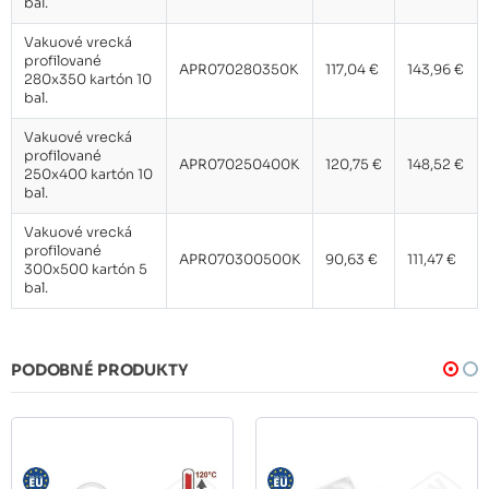
bal.
Vakuové vrecká
profilované
APR070280350K
117,04 €
143,96 €
280x350 kartón 10
bal.
Vakuové vrecká
profilované
APR070250400K
120,75 €
148,52 €
250x400 kartón 10
bal.
Vakuové vrecká
profilované
APR070300500K
90,63 €
111,47 €
300x500 kartón 5
bal.
PODOBNÉ PRODUKTY