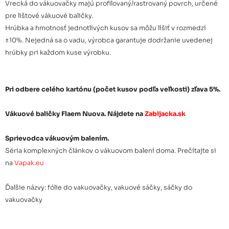
Vrecká do vákuovačky majú profilovaný/rastrovaný povrch, určené
300x500 (100ks)
pre lištové vákuové baličky.
Hrúbka a hmotnosť jednotlivých kusov sa môžu líšiť v rozmedzí
Vakuové vrecká profilované
±10%. Nejedná sa o vadu, výrobca garantuje dodržanie uvedenej
121,90 €
150x200 kartón 32 bal.
hrúbky pri každom kuse výrobku.
Vakuové vrecká profilované
123,64 €
Pri odbere celého kartónu (počet kusov podľa veľkosti) zľava 5%.
170x250 kartón 24 bal.
Vákuové baličky Flaem Nuova. Nájdete na
Zabijacka.sk
Vakuové vrecká profilované
115,98 €
200x300 kartón 16 bal.
Sprievodca vákuovým balením.
Séria komplexných článkov o vákuovom balení doma. Prečítajte si
na
Vapak.eu
Vakuové vrecká profilované
134,38 €
250x300 kartón 15 bal.
Ďalšie názvy: fólie do vakuovačky, vakuové sáčky, sáčky do
vakuovačky
Vakuové vrecká profilované
117,04 €
280x350 kartón 10 bal.