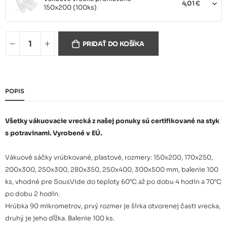
4,01 €
150x200 (100ks)
Vakuové vrecká profilované
5,42 €
PRIDAŤ DO KOŠÍKA
170x250 (100ks)
Vakuové vrecká profilované
7,63 €
200x300 (100ks)
POPIS
Vakuové vrecká profilované
9,43 €
250x300 (100ks)
Všetky vákuovacie vrecká z našej ponuky sú certifikované na styk
s potravinami. Vyrobené v EÚ.
Vakuové vrecká profilované
12,71 €
250x400 (100ks)
Vákuové sáčky vrúbkované, plastové, rozmery: 150x200, 170x250,
200x300, 250x300, 280x350, 250x400, 300x500 mm, balenie 100
ks, vhodné pre SousVide do teploty 60°C až po dobu 4 hodín a 70°C
Vakuové vrecká profilované
12,32 €
280x350 (100ks)
po dobu 2 hodín.
Hrúbka 90 mikrometrov, prvý rozmer je šírka otvorenej časti vrecka,
druhý je jeho dĺžka. Balenie 100 ks.
Vakuové vrecká profilované
19,08 €