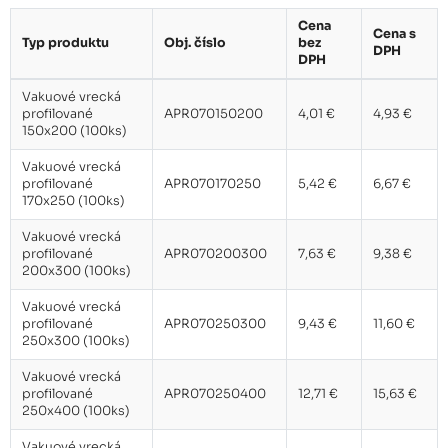
Cena
Cena s
Typ produktu
Obj. číslo
bez
Vakuové vrecká profilované
DPH
120,75 €
DPH
250x400 kartón 10 bal.
Vakuové vrecká
profilované
APR070150200
4,01 €
4,93 €
150x200 (100ks)
Vakuové vrecká profilované
90,63 €
300x500 kartón 5 bal.
Vakuové vrecká
profilované
APR070170250
5,42 €
6,67 €
170x250 (100ks)
Vakuové vrecká
profilované
APR070200300
7,63 €
9,38 €
200x300 (100ks)
Vakuové vrecká
profilované
APR070250300
9,43 €
11,60 €
250x300 (100ks)
Vakuové vrecká
profilované
APR070250400
12,71 €
15,63 €
250x400 (100ks)
Vakuové vrecká