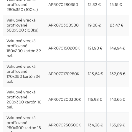
profilované
APR070280350
12,32 €
15,15 €
280x350 (100ks)
Vakuové vrecká
profilované
APR070300500
19,08 €
23,47 €
300x500 (100ks)
Vakuové vrecká
profilované
APR070150200K
121,90 €
149,94 €
150x200 kartón 32
bal.
Vakuové vrecká
profilované
APR070170250K
123,64 €
152,08 €
170x250 kartón 24
bal.
Vakuové vrecká
profilované
APR070200300K
115,98 €
142,66 €
200x300 kartón 16
bal.
Vakuové vrecká
profilované
APR070250300K
134,38 €
165,29 €
250x300 kartón 15