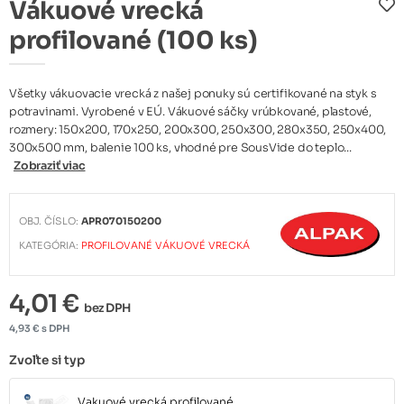
Vákuové vrecká
profilované (100 ks)
Všetky vákuovacie vrecká z našej ponuky sú certifikované na styk s
potravinami. Vyrobené v EÚ. Vákuové sáčky vrúbkované, plastové,
rozmery: 150x200, 170x250, 200x300, 250x300, 280x350, 250x400,
300x500 mm, balenie 100 ks, vhodné pre SousVide do teplo...
Zobraziť viac
OBJ. ČÍSLO:
APR070150200
KATEGÓRIA:
PROFILOVANÉ VÁKUOVÉ VRECKÁ
4,01 €
bez DPH
4,93 € s DPH
Zvoľte si typ
Vakuové vrecká profilované