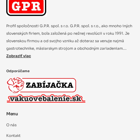
Profil spoločnosti G.P.R. spol. s r.o. G.P.R. spol. s r.o., ako mnoho iných
slovenských firiem, bola založená po nežnej revolúcii v roku 1991. Je
slovenskou firmou a od svojho vzniku až doteraz sa venuje najmä
gastrotechnike, mäsiarskym strojom a obchodným zariadeniam....
Zobraziť viac
Odporúčame
Menu
O nás
Kontakt