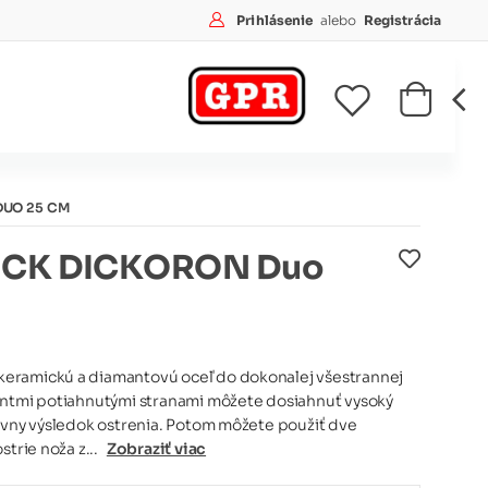
Prihlásenie
alebo
Registrácia
DUO 25 CM
DICK DICKORON Duo
eramickú a diamantovú oceľ do dokonalej všestrannej
antmi potiahnutými stranami môžete dosiahnuť vysoký
ívny výsledok ostrenia. Potom môžete použiť dve
strie noža z...
Zobraziť viac