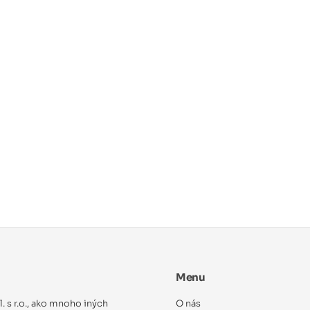
Menu
ol. s r.o., ako mnoho iných
O nás