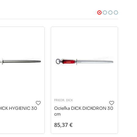
FRIEDR. DICK
FRIEDR
DICK HYGIENIC 30
Ocieľka DICK DICKORON 30
Ocie
cm
cm
85,37 €
109