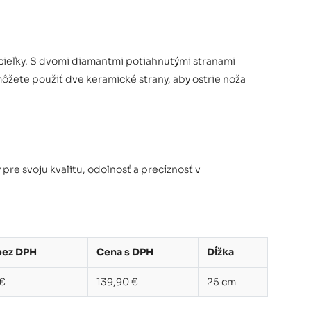
ieľky. S dvomi diamantmi potiahnutými stranami
ôžete použiť dve keramické strany, aby ostrie noža
pre svoju kvalitu, odolnosť a precíznosť v
bez DPH
Cena s DPH
Dĺžka
 €
139,90 €
25 cm