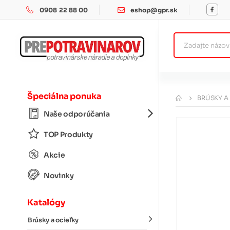
0908 22 88 00
eshop@gpr.sk
Špeciálna ponuka
BRÚSKY A
Naše odporúčania
TOP Produkty
Akcie
Novinky
Katalógy
Brúsky a ocieľky