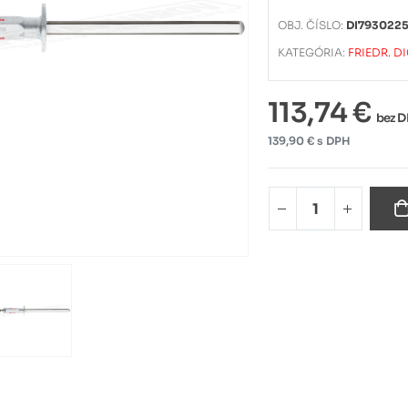
OBJ. ČÍSLO:
DI793022
KATEGÓRIA:
FRIEDR. D
113,74 €
bez 
139,90 € s DPH