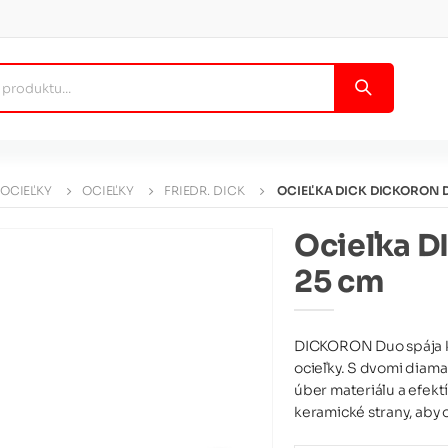
 OCIEĽKY
OCIEĽKY
FRIEDR. DICK
OCIEĽKA DICK DICKORON 
Ocieľka 
25 cm
DICKORON Duo spája k
ocieľky. S dvomi diam
úber materiálu a efekt
keramické strany, aby o