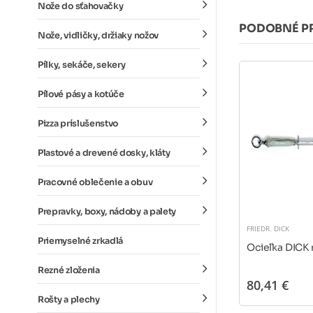
Nože do sťahovačky
PODOBNÉ P
Nože, vidličky, držiaky nožov
Pílky, sekáče, sekery
Pílové pásy a kotúče
Pizza príslušenstvo
Plastové a drevené dosky, kláty
Pracovné oblečenie a obuv
Prepravky, boxy, nádoby a palety
FRIEDR. DICK
Priemyselné zrkadlá
Ocieľka DICK
Rezné zloženia
80,41 €
Rošty a plechy