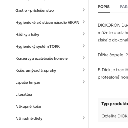
POPIS
PAR
Gastro - príslušenstvo
Hygienické a čistiace náradie VIKAN
DICKORON Duo s
môžete dosiahn
Háčiky a háky
získalo dokona
Hygienický systém TORK
Dĺžka čepele: 
Konzervy a uzatvárače konzerv
F. Dick je trad
Koše, umývadlá, sprchy
profesionálnom
Lapače hmyzu
Literatúra
Typ produkt
Nákupné koše
Ocieľka DIC
Náhradné diely