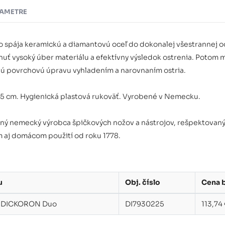
AMETRE
pája keramickú a diamantovú oceľ do dokonalej všestrannej oc
uť vysoký úber materiálu a efektívny výsledok ostrenia. Potom m
lú povrchovú úpravu vyhladením a narovnaním ostria.
25 cm. Hygienická plastová rukoväť. Vyrobené v Nemecku.
ičný nemecký výrobca špičkových nožov a nástrojov, rešpektovaný 
 aj domácom použití od roku 1778.
u
Obj. číslo
Cena 
K DICKORON Duo
DI7930225
113,74