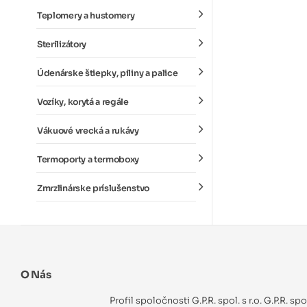
Teplomery a hustomery
Sterilizátory
Údenárske štiepky, piliny a palice
Vozíky, korytá a regále
Vákuové vrecká a rukávy
Termoporty a termoboxy
Zmrzlinárske príslušenstvo
O Nás
Profil spoločnosti G.P.R. spol. s r.o. G.P.R. sp