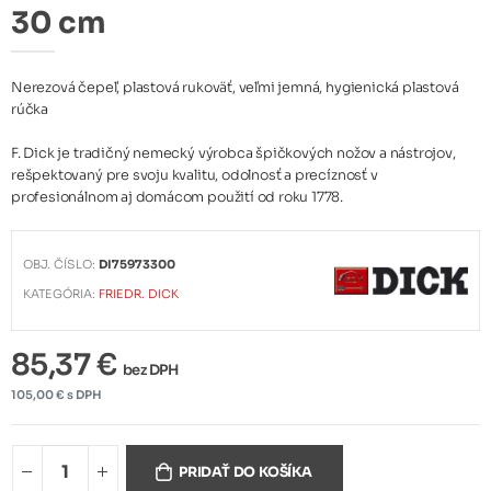
30 cm
Nerezová čepeľ, plastová rukoväť, veľmi jemná, hygienická plastová
rúčka
F. Dick je tradičný nemecký výrobca špičkových nožov a nástrojov,
rešpektovaný pre svoju kvalitu, odolnosť a precíznosť v
profesionálnom aj domácom použití od roku 1778.
OBJ. ČÍSLO:
DI75973300
KATEGÓRIA:
FRIEDR. DICK
85,37 €
bez DPH
105,00 € s DPH
PRIDAŤ DO KOŠÍKA