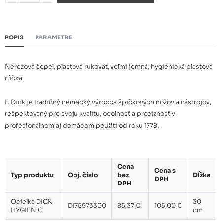
POPIS
PARAMETRE
Nerezová čepeľ, plastová rukoväť, veľmi jemná, hygienická plastová
rúčka
F. Dick je tradičný nemecký výrobca špičkových nožov a nástrojov,
rešpektovaný pre svoju kvalitu, odolnosť a precíznosť v
profesionálnom aj domácom použití od roku 1778.
Cena
Cena s
Typ produktu
Obj. číslo
bez
Dĺžka
DPH
DPH
Ocieľka DICK
30
DI75973300
85,37 €
105,00 €
HYGIENIC
cm