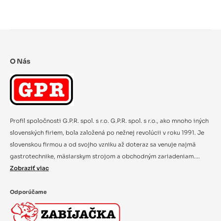
O Nás
Profil spoločnosti G.P.R. spol. s r.o. G.P.R. spol. s r.o., ako mnoho iných
slovenských firiem, bola založená po nežnej revolúcii v roku 1991. Je
slovenskou firmou a od svojho vzniku až doteraz sa venuje najmä
gastrotechnike, mäsiarskym strojom a obchodným zariadeniam....
Zobraziť viac
Odporúčame