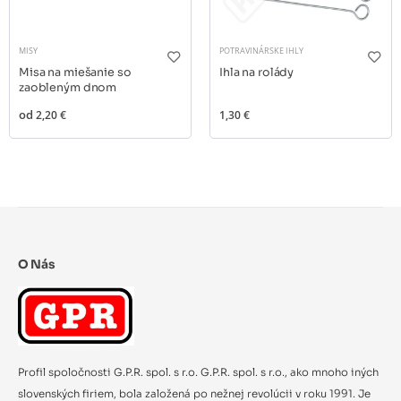
MISY
POTRAVINÁRSKE IHLY
Misa na miešanie so
Ihla na rolády
zaobleným dnom
od
2,20 €
1,30 €
O Nás
Profil spoločnosti G.P.R. spol. s r.o. G.P.R. spol. s r.o., ako mnoho iných
slovenských firiem, bola založená po nežnej revolúcii v roku 1991. Je