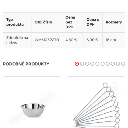
Cena
Typ
Cena s
Obj. číslo
bez
Rozmery
produktu
DPH
DPH
Zdobidlo na
WM51252270
4,80 €
5,90 €
15 cm
mrkvu
PODOBNÉ PRODUKTY