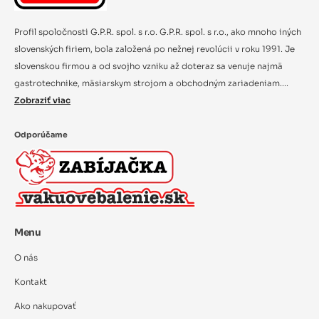
Profil spoločnosti G.P.R. spol. s r.o. G.P.R. spol. s r.o., ako mnoho iných
slovenských firiem, bola založená po nežnej revolúcii v roku 1991. Je
slovenskou firmou a od svojho vzniku až doteraz sa venuje najmä
gastrotechnike, mäsiarskym strojom a obchodným zariadeniam....
Zobraziť viac
Odporúčame
Menu
O nás
Kontakt
Ako nakupovať