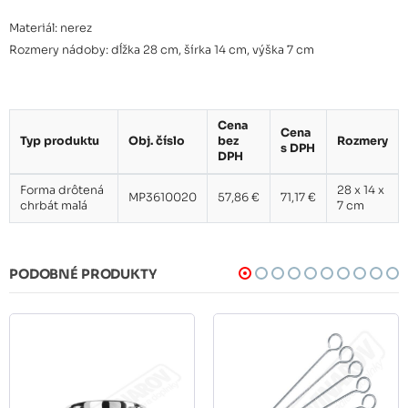
Materiál: nerez
Rozmery nádoby: dĺžka 28 cm, šírka 14 cm, výška 7 cm
Cena
Cena
Typ produktu
Obj. číslo
bez
Rozmery
s DPH
DPH
Forma drôtená
28 x 14 x
MP3610020
57,86 €
71,17 €
chrbát malá
7 cm
PODOBNÉ PRODUKTY