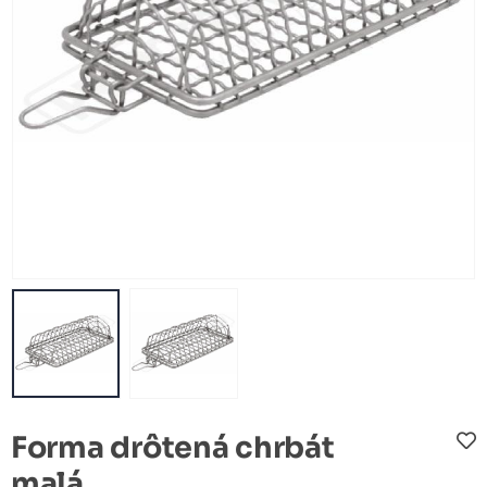
Forma drôtená chrbát
malá