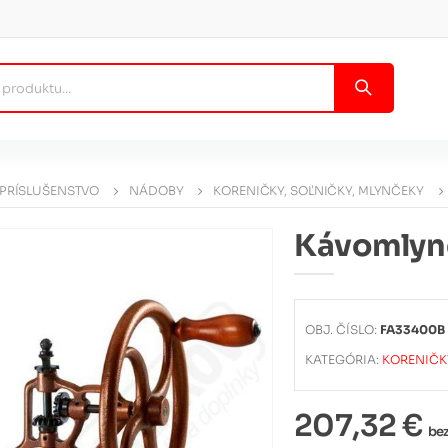
 PRÍSLUŠENSTVO
NÁDOBY
KORENIČKY, SOĽNIČKY, MLYNČEKY
Kávomlyn
OBJ. ČÍSLO:
FA33400B
KATEGÓRIA:
KORENIČK
207,32 €
be