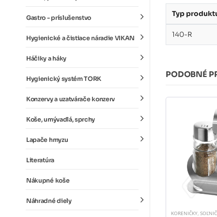
Typ produkt
Gastro - príslušenstvo
140-R
Hygienické a čistiace náradie VIKAN
Háčiky a háky
PODOBNÉ P
Hygienický systém TORK
Konzervy a uzatvárače konzerv
Koše, umývadlá, sprchy
Lapače hmyzu
Literatúra
Nákupné koše
Náhradné diely
KORENIČKY, SOĽNI