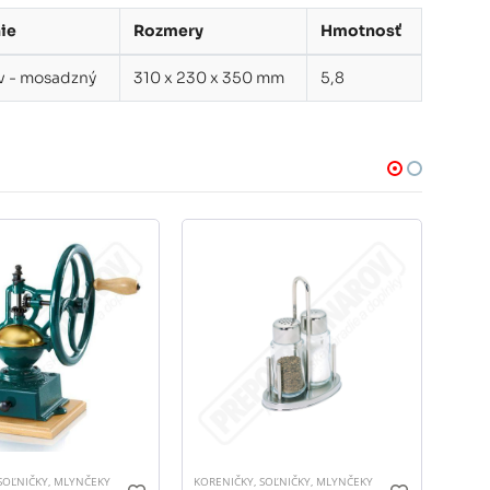
ie
Rozmery
Hmotnosť
v - mosadzný
310 x 230 x 350 mm
5,8
SOĽNIČKY, MLYNČEKY
KORENIČKY, SOĽNIČKY, MLYNČEKY
KOREN