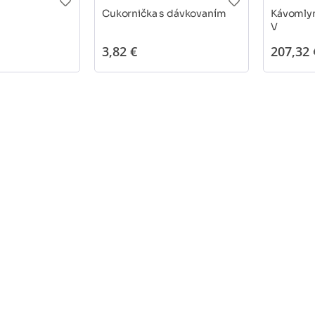
Cukornička s dávkovaním
Kávomly
V
3,82 €
207,32 