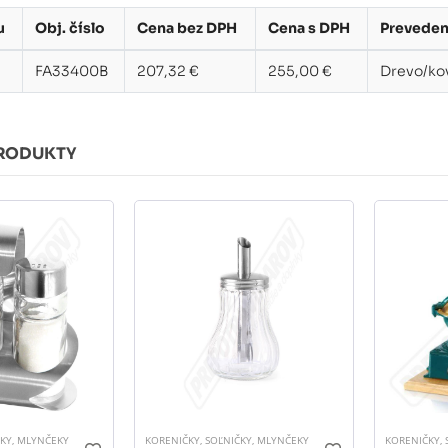
u
Obj. číslo
Cena bez DPH
Cena s DPH
Preveden
FA33400B
207,32 €
255,00 €
Drevo/ko
RODUKTY
ČKY, MLYNČEKY
KORENIČKY, SOĽNIČKY, MLYNČEKY
KORENIČKY, 