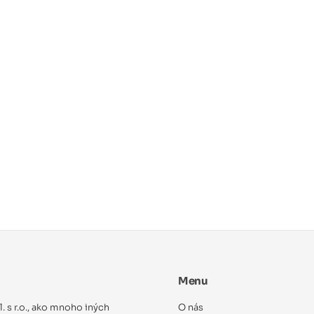
Menu
ol. s r.o., ako mnoho iných
O nás