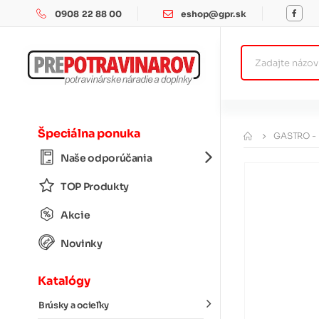
0908 22 88 00
eshop@gpr.sk
Špeciálna ponuka
GASTRO -
Naše odporúčania
TOP Produkty
Akcie
Novinky
Katalógy
Brúsky a ocieľky