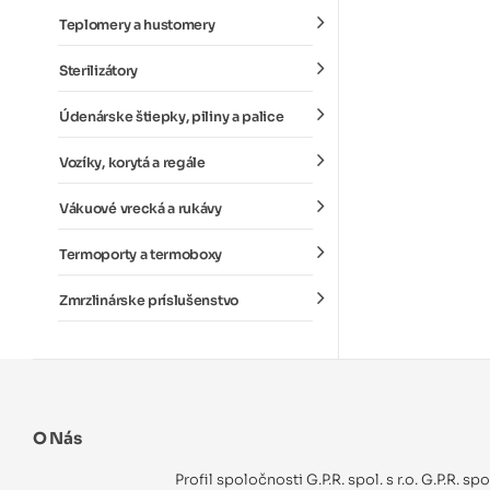
Teplomery a hustomery
Sterilizátory
Údenárske štiepky, piliny a palice
Vozíky, korytá a regále
Vákuové vrecká a rukávy
Termoporty a termoboxy
Zmrzlinárske príslušenstvo
O Nás
Profil spoločnosti G.P.R. spol. s r.o. G.P.R. sp