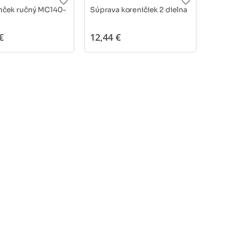
nček ručný MC140-
Súprava koreničiek 2 dielna
Súpr
€
12,44 €
15,