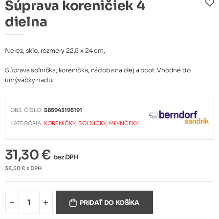
Súprava koreničiek 4
dielna
Nerez, sklo, rozmery 22,5 x 24 cm,
Súprava soľnička, korenička, nádoba na olej a ocot. Vhodné do
umývačky riadu.
OBJ. ČÍSLO:
SB5943198191
KATEGÓRIA:
KORENIČKY, SOĽNIČKY, MLYNČEKY
31,30 €
bez DPH
38,50 € s DPH
PRIDAŤ DO KOŠÍKA