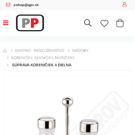
eshop@gpr.sk
GASTRO - PRÍSLUŠENSTVO
NÁDOBY
KORENIČKY, SOĽNIČKY, MLYNČEKY
SÚPRAVA KORENIČIEK 4 DIELNA