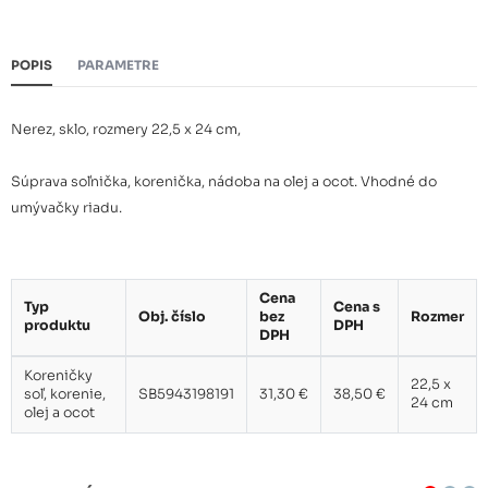
POPIS
PARAMETRE
Nerez, sklo, rozmery 22,5 x 24 cm,
Súprava soľnička, korenička, nádoba na olej a ocot. Vhodné do
umývačky riadu.
Cena
Typ
Cena s
Obj. číslo
bez
Rozmer
produktu
DPH
DPH
Koreničky
22,5 x
soľ, korenie,
SB5943198191
31,30 €
38,50 €
24 cm
olej a ocot