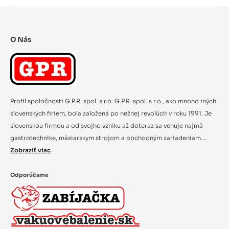
O Nás
Profil spoločnosti G.P.R. spol. s r.o. G.P.R. spol. s r.o., ako mnoho iných
slovenských firiem, bola založená po nežnej revolúcii v roku 1991. Je
slovenskou firmou a od svojho vzniku až doteraz sa venuje najmä
gastrotechnike, mäsiarskym strojom a obchodným zariadeniam....
Zobraziť viac
Odporúčame