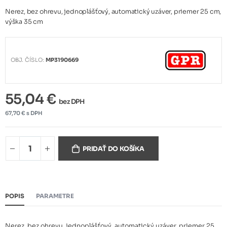
Nerez, bez ohrevu, jednoplášťový, automatický uzáver, priemer 25 cm,
výška 35 cm
OBJ. ČÍSLO:
MP3190669
55,04 €
bez DPH
67,70 € s DPH
PRIDAŤ DO KOŠÍKA
POPIS
PARAMETRE
Nerez, bez ohrevu, jednoplášťový, automatický uzáver, priemer 25