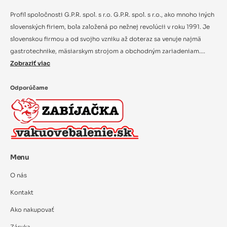
Profil spoločnosti G.P.R. spol. s r.o. G.P.R. spol. s r.o., ako mnoho iných
slovenských firiem, bola založená po nežnej revolúcii v roku 1991. Je
slovenskou firmou a od svojho vzniku až doteraz sa venuje najmä
gastrotechnike, mäsiarskym strojom a obchodným zariadeniam....
Zobraziť viac
Odporúčame
Menu
O nás
Kontakt
Ako nakupovať