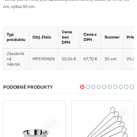
cm, výška 35 cm
Cena
Typ
Cena s
Obj. číslo
bez
Rozmer
Prie
produktu
DPH
DPH
Zásobník
ná
MP3190669
55,04 €
67,70 €
35 cm
25 c
nápoje
PODOBNÉ PRODUKTY