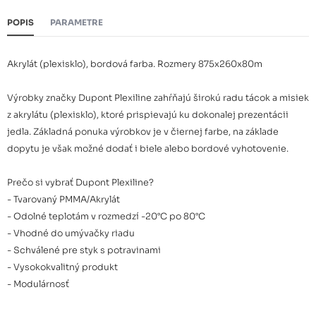
POPIS
PARAMETRE
Akrylát (plexisklo), bordová farba. Rozmery 875x260x80m
Výrobky značky Dupont Plexiline zahŕňajú širokú radu tácok a misiek
z akrylátu (plexisklo), ktoré prispievajú ku dokonalej prezentácii
jedla. Základná ponuka výrobkov je v čiernej farbe, na základe
dopytu je však možné dodať i biele alebo bordové vyhotovenie.
Prečo si vybrať Dupont Plexiline?
- Tvarovaný PMMA/Akrylát
- Odolné teplotám v rozmedzí -20°C po 80°C
- Vhodné do umývačky riadu
- Schválené pre styk s potravinami
- Vysokokvalitný produkt
- Modulárnosť