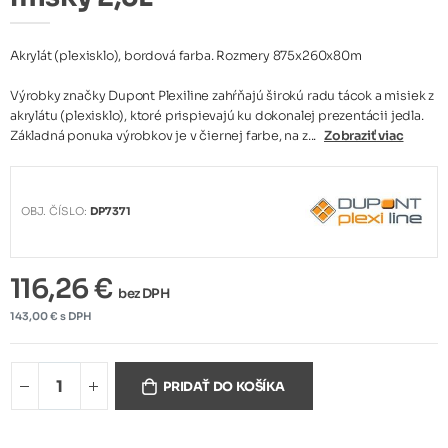
Akrylát (plexisklo), bordová farba. Rozmery 875x260x80m
Výrobky značky Dupont Plexiline zahŕňajú širokú radu tácok a misiek z
akrylátu (plexisklo), ktoré prispievajú ku dokonalej prezentácii jedla.
Základná ponuka výrobkov je v čiernej farbe, na z...
Zobraziť viac
OBJ. ČÍSLO:
DP7371
116,26 €
bez DPH
143,00 € s DPH
PRIDAŤ DO KOŠÍKA