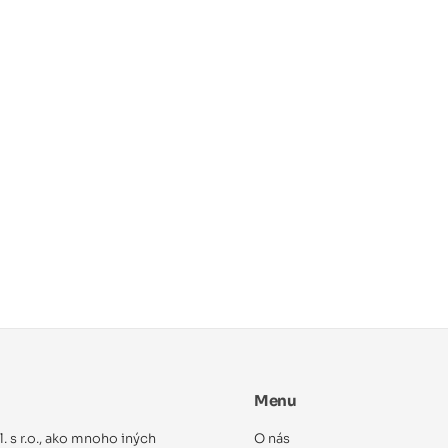
Menu
ol. s r.o., ako mnoho iných
O nás