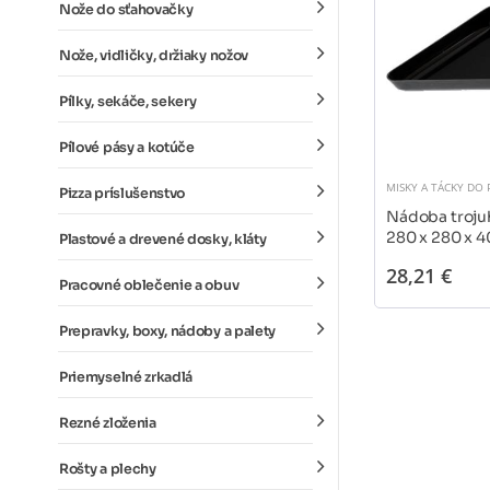
Nože do sťahovačky
Nože, vidličky, držiaky nožov
Pílky, sekáče, sekery
Pílové pásy a kotúče
MISKY A TÁCKY DO
Pizza príslušenstvo
Nádoba troju
280 x 280 x 
Plastové a drevené dosky, kláty
28,21 €
Pracovné oblečenie a obuv
Prepravky, boxy, nádoby a palety
Priemyselné zrkadlá
Rezné zloženia
Rošty a plechy