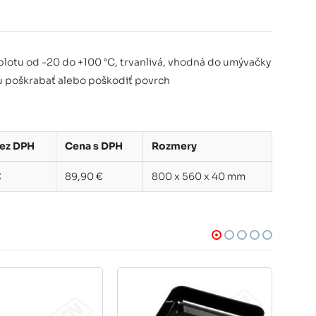
eplotu od -20 do +100 °C, trvanlivá, vhodná do umývačky
ôžu poškrabať alebo poškodiť povrch
ez DPH
Cena s DPH
Rozmery
€
89,90 €
800 x 560 x 40 mm