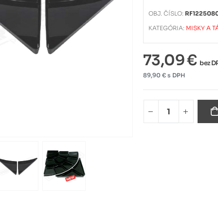
OBJ. ČÍSLO:
RF122508
KATEGÓRIA:
MISKY A 
73,09 €
bez D
89,90 € s DPH