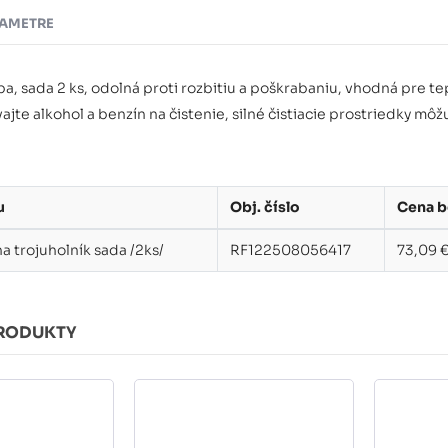
AMETRE
ba, sada 2 ks, odolná proti rozbitiu a poškrabaniu, vhodná pre t
ajte alkohol a benzín na čistenie, silné čistiacie prostriedky m
u
Obj. číslo
Cena b
 trojuholník sada /2ks/
RF122508056417
73,09 
RODUKTY