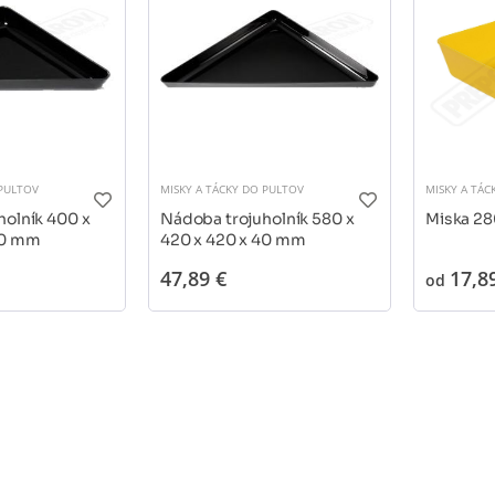
 PULTOV
MISKY A TÁCKY DO PULTOV
MISKY A TÁC
holník 400 x
Nádoba trojuholník 580 x
Miska 28
40 mm
420 x 420 x 40 mm
47,89 €
17,8
od