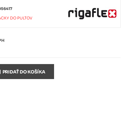
056417
TÁCKY DO PULTOV
PH
PRIDAŤ DO KOŠÍKA