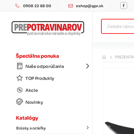
0908 22 88 00
eshop@gpr.sk
Špeciálna ponuka
PREZENTÁ
Naše odporúčania
TOP Produkty
Akcie
Novinky
Katalógy
Brúsky a ocieľky