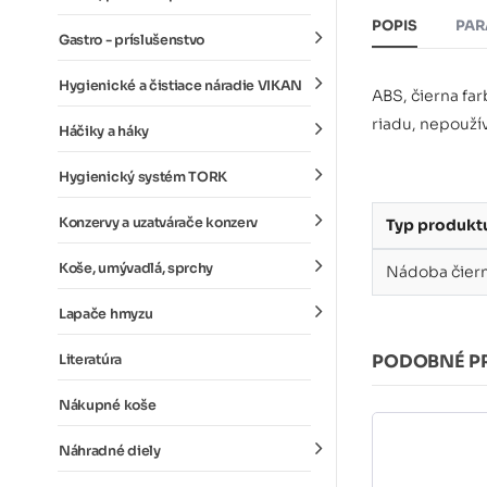
POPIS
PAR
Gastro - príslušenstvo
Hygienické a čistiace náradie VIKAN
ABS, čierna far
riadu, nepoužív
Háčiky a háky
Hygienický systém TORK
Konzervy a uzatvárače konzerv
Typ produkt
Koše, umývadlá, sprchy
Nádoba čierna
Lapače hmyzu
PODOBNÉ P
Literatúra
Nákupné koše
Náhradné diely