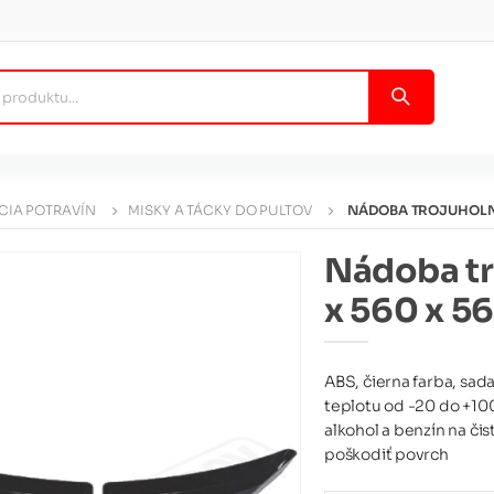
CIA POTRAVÍN
MISKY A TÁCKY DO PULTOV
NÁDOBA TROJUHOLNÍ
Nádoba tr
x 560 x 5
ABS, čierna farba, sad
teplotu od -20 do +100
alkohol a benzín na čis
poškodiť povrch