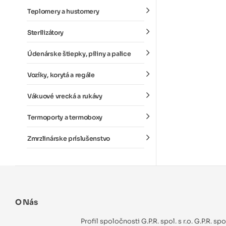
Teplomery a hustomery
Sterilizátory
Údenárske štiepky, piliny a palice
Vozíky, korytá a regále
Vákuové vrecká a rukávy
Termoporty a termoboxy
Zmrzlinárske príslušenstvo
O Nás
Profil spoločnosti G.P.R. spol. s r.o. G.P.R. sp