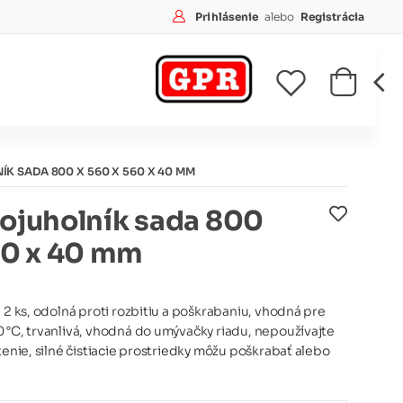
Prihlásenie
alebo
Registrácia
K SADA 800 X 560 X 560 X 40 MM
ojuholník sada 800
60 x 40 mm
a 2 ks, odolná proti rozbitiu a poškrabaniu, vhodná pre
 °C, trvanlivá, vhodná do umývačky riadu, nepoužívajte
tenie, silné čistiacie prostriedky môžu poškrabať alebo