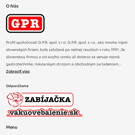
O Nás
Profil spoločnosti G.P.R. spol. s r.o. G.P.R. spol. s r.o., ako mnoho iných
slovenských firiem, bola založená po nežnej revolúcii v roku 1991. Je
slovenskou firmou a od svojho vzniku až doteraz sa venuje najmä
gastrotechnike, mäsiarskym strojom a obchodným zariadeniam....
Zobraziť viac
Odporúčame
Menu