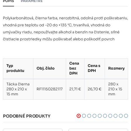
POPIS
PARAMETRE
Polykarbonátová, čierna farba, nerozbitná, odolná proti poškrabaniu,
vhodná pre teplotu od -20 do +135 °C, trvanlivá, vhodná do
umývačky riadu, nepoužívajte alkohol a benzín na čistenie, silné
čistiacie prostriedky môžu poškrabať alebo poškodiť povrch
Cena
Typ
Cena s
Obj. číslo
bez
Rozmery
produktu
DPH
DPH
Tácka čierna
280 x
280 x 210 x
RF11150282117
21,71 €
26,70 €
210 x 15
15 mm
mm
PODOBNÉ PRODUKTY