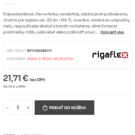
Polykarbonátová, čierna farba, nerozbitná, odolná proti poškrabaniu,
vhodná pre teplotu od -20 do +135 °C, trvanlivá, vhodná do umývačky
riadu, nepoužívajte alkohol a benzín na čistenie, silné čistiacie
prostriedky môžu poškrabať alebo poškodiť povrc...
Zobraziť viac
OBJ. ČÍSLO:
RF11150282117
KATEGÓRIA:
MISKY A TÁCKY DO PULTOV
21,71 €
bez DPH
26,70 € s DPH
PRIDAŤ DO KOŠÍKA