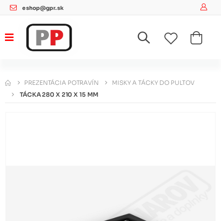
eshop@gpr.sk
PREZENTÁCIA POTRAVÍN
MISKY A TÁCKY DO PULTOV
TÁCKA 280 X 210 X 15 MM