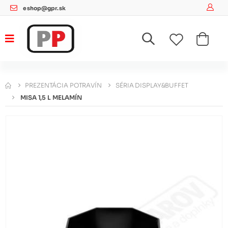
eshop@gpr.sk
PREZENTÁCIA POTRAVÍN
SÉRIA DISPLAY&BUFFET
MISA 1,5 L MELAMÍN