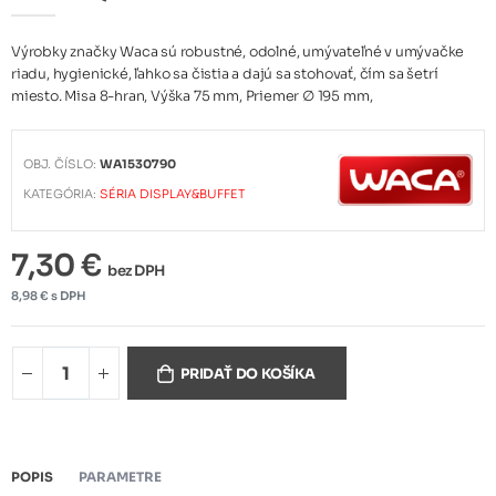
Výrobky značky Waca sú robustné, odolné, umývateľné v umývačke
riadu, hygienické, ľahko sa čistia a dajú sa stohovať, čím sa šetrí
miesto. Misa 8-hran, Výška 75 mm, Priemer ∅ 195 mm,
OBJ. ČÍSLO:
WA1530790
KATEGÓRIA:
SÉRIA DISPLAY&BUFFET
7,30 €
bez DPH
8,98 € s DPH
PRIDAŤ DO KOŠÍKA
POPIS
PARAMETRE