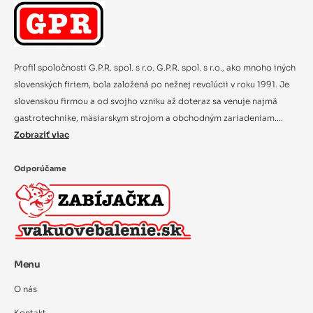
Profil spoločnosti G.P.R. spol. s r.o. G.P.R. spol. s r.o., ako mnoho iných
slovenských firiem, bola založená po nežnej revolúcii v roku 1991. Je
slovenskou firmou a od svojho vzniku až doteraz sa venuje najmä
gastrotechnike, mäsiarskym strojom a obchodným zariadeniam....
Zobraziť viac
Odporúčame
Menu
O nás