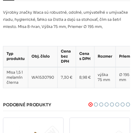
Výrobky značky Waca sú robustné, odolné, umývateľné v umývačke
riadu, hygienické, ľahko sa čistia a dajú sa stohovať, čím sa šetrí
miesto. Misa 8-hran, Výška 75 mm, Priemer ∅ 195 mm,
Cena
Typ
Cena
Obj. číslo
bez
Rozmer
Prieme
produktu
s DPH
DPH
Misa 1,5 l
výška
∅ 195
melamín
WA1530790
7,30 €
8,98 €
75 mm
mm
čierna
PODOBNÉ PRODUKTY