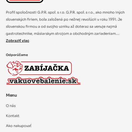
Profil spoločnosti G.P.R. spol. s r.o. G.P.R. spol. s r.o., ako mnoho iných
slovenských firiem, bola založená po nežnej revolúcii v roku 1991. Je
slovenskou firmou a od svojho vzniku až doteraz sa venuje najmä
gastrotechnike, mäsiarskym strojom a obchodným zariadeniam....
Zobraziť viac
Odporúčame
Menu
O nás
Kontakt
Ako nakupovať