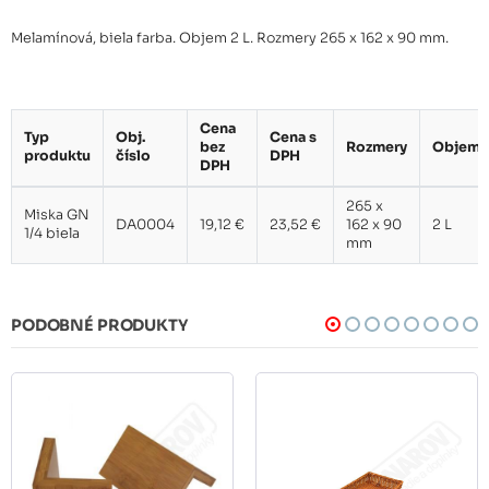
Melamínová, biela farba. Objem 2 L. Rozmery 265 x 162 x 90 mm.
Cena
Typ
Obj.
Cena s
bez
Rozmery
Objem
produktu
číslo
DPH
DPH
265 x
Miska GN
DA0004
19,12 €
23,52 €
162 x 90
2 L
1/4 biela
mm
PODOBNÉ PRODUKTY