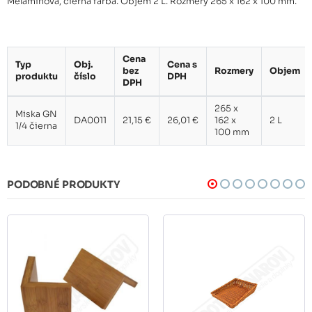
Melamínová, čierna farba. Objem 2 L. Rozmery 265 x 162 x 100 mm.
Cena
Typ
Obj.
Cena s
bez
Rozmery
Objem
produktu
číslo
DPH
DPH
265 x
Miska GN
DA0011
21,15 €
26,01 €
162 x
2 L
1/4 čierna
100 mm
PODOBNÉ PRODUKTY