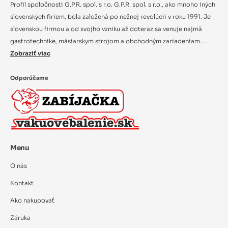
Profil spoločnosti G.P.R. spol. s r.o. G.P.R. spol. s r.o., ako mnoho iných
slovenských firiem, bola založená po nežnej revolúcii v roku 1991. Je
slovenskou firmou a od svojho vzniku až doteraz sa venuje najmä
gastrotechnike, mäsiarskym strojom a obchodným zariadeniam....
Zobraziť viac
Odporúčame
Menu
O nás
Kontakt
Ako nakupovať
Záruka