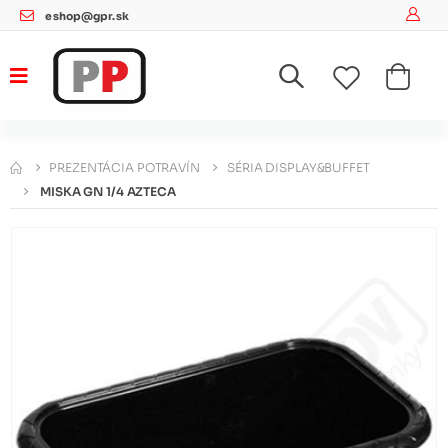
eshop@gpr.sk
PREZENTÁCIA POTRAVÍN
SÉRIA DISPLAY&BUFFET
MISKA GN 1/4 AZTECA